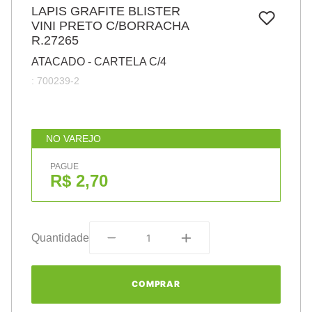
7
º
LAPIS GRAFITE BLISTER
papel
VINI PRETO C/BORRACHA
8
º
cola
R.27265
9
º
barbante
ATACADO - CARTELA C/4
:
700239-2
10
º
havaianas
NO VAREJO
PAGUE
R$ 2,70
Quantidade
COMPRAR