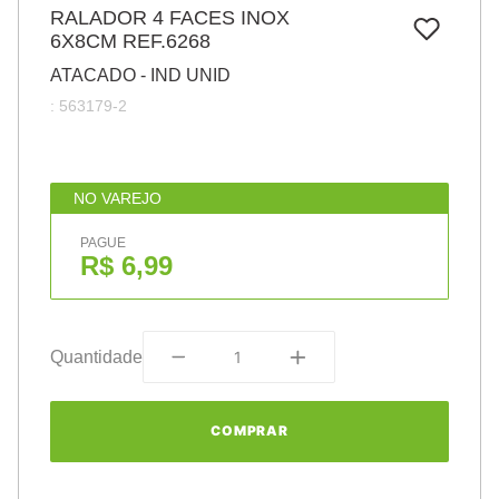
7
º
RALADOR 4 FACES INOX
papel
6X8CM REF.6268
8
º
cola
ATACADO - IND UNID
9
º
barbante
:
563179-2
10
º
havaianas
NO VAREJO
PAGUE
R$ 6,99
Quantidade
COMPRAR