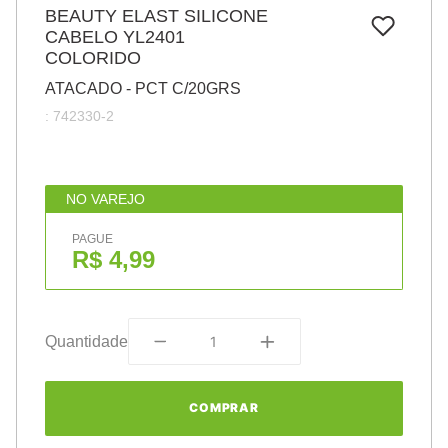
7
º
BEAUTY ELAST SILICONE
papel
CABELO YL2401
8
º
cola
COLORIDO
9
º
barbante
ATACADO - PCT C/20GRS
:
742330-2
10
º
pasta
NO VAREJO
PAGUE
R$ 4,99
Quantidade
COMPRAR