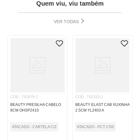
Quem viu, viu também
VER TODAS
COD.
:
743976-2
COD.
:
742333-2
BEAUTY PRESILHA CABELO
BEAUTY ELAST CAB XUXINHA
8CM OHSP2410
2.5CM YL2403 A
ATACADO - CARTELA C/2
ATACADO - PCT C/50