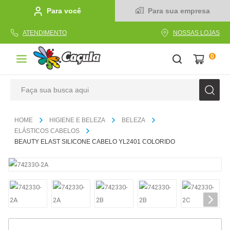
Para você
Para sua empresa
ATENDIMENTO
NOSSAS LOJAS
0
Faça sua busca aqui
TERMOS MAIS BUSCADOS
HIGIENE E BELEZA
BELEZA
1
º
caderno
ELÁSTICOS CABELOS
BEAUTY ELAST SILICONE CABELO YL2401 COLORIDO
2
º
linha
3
º
caneta
4
º
tecido
5
º
caixa
6
º
pincel