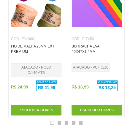
6
º
pincel
7
º
papel
8
º
cola
COD.
:
FM-0001
COD.
:
P-7453
9
º
barbante
FIO DE MALHA 25MM EXT
BORRACHA EVA
10
º
pasta
PREMIUM
40X47X1.4MM
ATACADO - ROLO
ATACADO - PCT C/10
C/140MTS
ACIMA DE R$
1000
ACIMA DE R$
1000
R$
24
,
99
R$
16
,
99
R$
21,99
R$
13,25
ESCOLHER CORES
ESCOLHER CORES