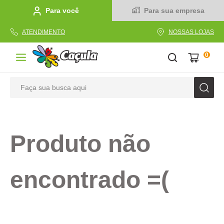
Para você
Para sua empresa
ATENDIMENTO
NOSSAS LOJAS
0
Faça sua busca aqui
TERMOS MAIS BUSCADOS
1
º
caderno
Produto não
2
º
linha
3
º
caneta
encontrado =(
4
º
tecido
5
º
caixa
6
º
pincel