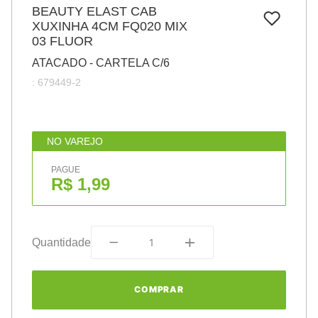
7
º
BEAUTY ELAST CAB
papel
XUXINHA 4CM FQ020 MIX
8
º
cola
03 FLUOR
9
º
barbante
ATACADO - CARTELA C/6
:
679449-2
10
º
havaianas
NO VAREJO
PAGUE
R$ 1,99
Quantidade
COMPRAR