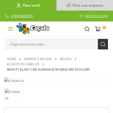
Para você
Para sua empresa
ATENDIMENTO
NOSSAS LOJAS
0
Faça sua busca aqui
TERMOS MAIS BUSCADOS
HIGIENE E BELEZA
BELEZA
1
º
caderno
ELÁSTICOS CABELOS
BEAUTY ELAST CAB XUXINHA 4CM FQ020 MIX 03 FLUOR
2
º
linha
3
º
caneta
4
º
tecido
5
º
caixa
6
º
pincel