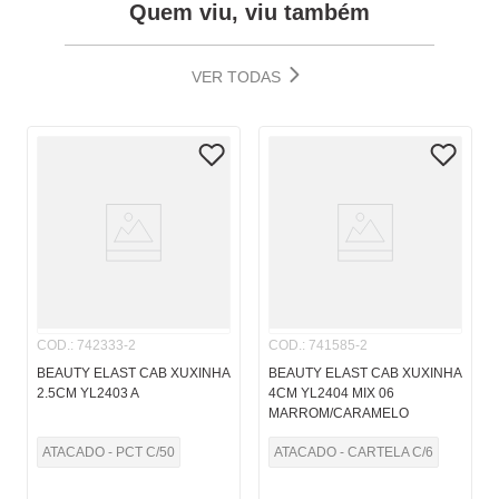
Quem viu, viu também
VER TODAS
COD.
:
742333-2
COD.
:
741585-2
BEAUTY ELAST CAB XUXINHA
BEAUTY ELAST CAB XUXINHA
2.5CM YL2403 A
4CM YL2404 MIX 06
MARROM/CARAMELO
ATACADO - PCT C/50
ATACADO - CARTELA C/6