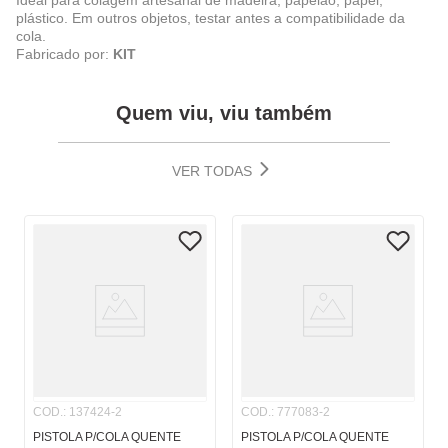
Ideal para colagem artesanal de madeira, papelão, papel,
plástico. Em outros objetos, testar antes a compatibilidade da
cola.
Fabricado por:
KIT
Quem viu, viu também
VER TODAS
COD.
:
137424-2
COD.
:
777083-2
PISTOLA P/COLA QUENTE
PISTOLA P/COLA QUENTE