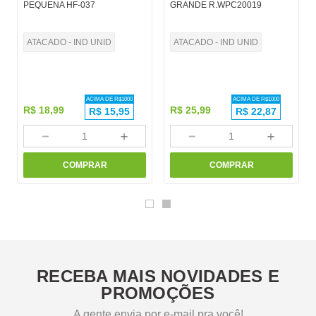
PEQUENA HF-037
GRANDE R.WPC20019
ATACADO - IND UNID
ATACADO - IND UNID
ACIMA DE R$
1000
ACIMA DE R$
1000
R$
18
,
99
R$
25
,
99
R$
15,95
R$
22,87
－
＋
－
＋
COMPRAR
COMPRAR
RECEBA MAIS NOVIDADES E
PROMOÇÕES
A gente envia por e-mail pra você!