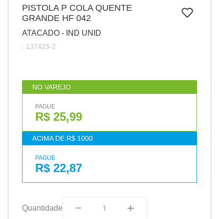
7
º
PISTOLA P COLA QUENTE
papel
GRANDE HF 042
8
º
cola
ATACADO - IND UNID
9
º
barbante
:
137423-2
10
º
havaianas
NO VAREJO
PAGUE
R$ 25,99
ACIMA DE R$ 1000
PAGUE
R$ 22,87
Quantidade