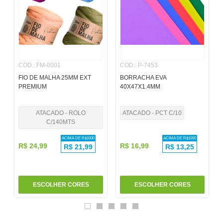
6
º
pincel
7
º
papel
8
º
cola
COD.
:
FM-0001
COD.
:
P-7453
9
º
barbante
FIO DE MALHA 25MM EXT
BORRACHA EVA
10
º
havaianas
PREMIUM
40X47X1.4MM
ATACADO - ROLO
ATACADO - PCT C/10
C/140MTS
ACIMA DE R$
1000
ACIMA DE R$
1000
R$
24
,
99
R$
16
,
99
R$
21,99
R$
13,25
ESCOLHER CORES
ESCOLHER CORES