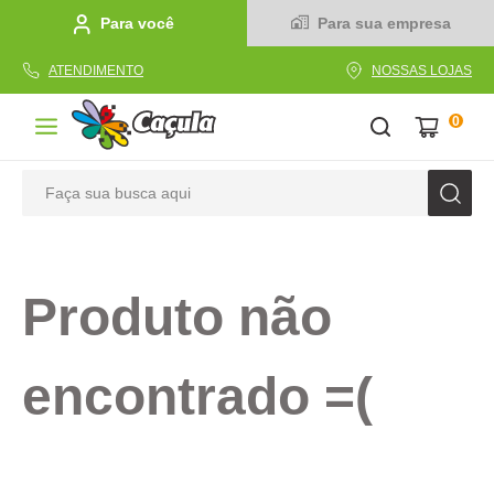
Para você
Para sua empresa
ATENDIMENTO
NOSSAS LOJAS
0
Faça sua busca aqui
TERMOS MAIS BUSCADOS
1
º
caderno
Produto não
2
º
linha
3
º
caneta
encontrado =(
4
º
tecido
5
º
caixa
6
º
pincel