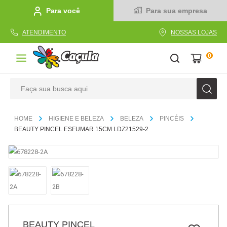
Para você
Para sua empresa
ATENDIMENTO
NOSSAS LOJAS
0
Faça sua busca aqui
TERMOS MAIS BUSCADOS
HIGIENE E BELEZA
BELEZA
PINCÉIS
1
º
caderno
BEAUTY PINCEL ESFUMAR 15CM LDZ21529-2
2
º
linha
3
º
caneta
4
º
tecido
5
º
caixa
6
º
papel
BEAUTY PINCEL