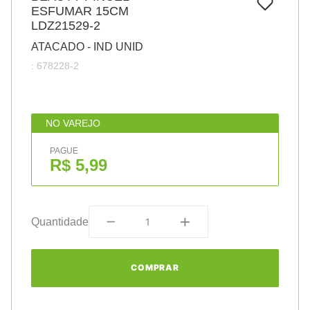
7
º
ESFUMAR 15CM
pincel
LDZ21529-2
8
º
cola
ATACADO - IND UNID
9
º
barbante
:
678228-2
10
º
fita
NO VAREJO
PAGUE
R$ 5,99
Quantidade
COMPRAR