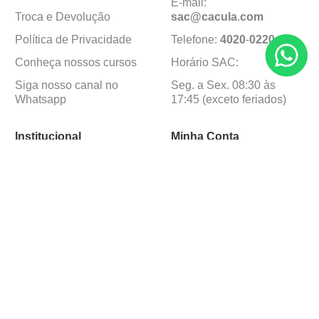
E-mail:
Troca e Devolução
sac@cacula
.
com
Política de Privacidade
Telefone:
4020
-
0220
Conheça nossos cursos
Horário SAC:
Siga nosso canal no
Seg. a Sex. 08:30 às
Whatsapp
17:45 (exceto feriados)
Institucional
Minha Conta
Sobre a caçula
Minha Conta
Lojas
Pedidos
Trabalhe Conosco
Formas de pagamento