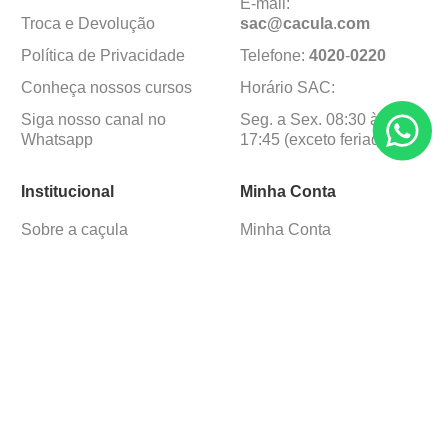
E-mail:
Troca e Devolução
sac@cacula
.
com
Política de Privacidade
Telefone:
4020
-
0220
Conheça nossos cursos
Horário SAC:
Siga nosso canal no
Seg. a Sex. 08:30 às
Whatsapp
17:45 (exceto feriados)
Institucional
Minha Conta
Sobre a caçula
Minha Conta
Lojas
Pedidos
Trabalhe Conosco
Formas de pagamento