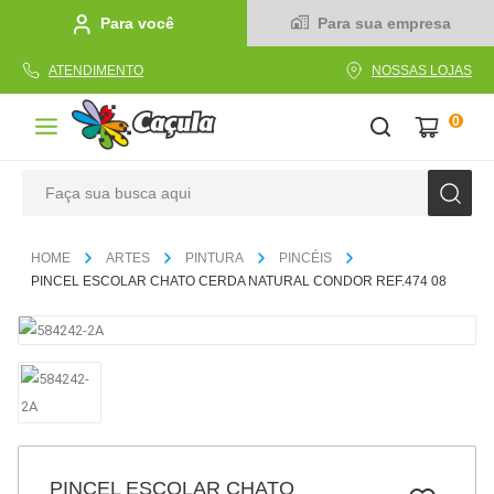
Para você
Para sua empresa
ATENDIMENTO
NOSSAS LOJAS
0
Faça sua busca aqui
TERMOS MAIS BUSCADOS
ARTES
PINTURA
PINCÉIS
1
º
caderno
PINCEL ESCOLAR CHATO CERDA NATURAL CONDOR REF.474 08
2
º
linha
3
º
caneta
4
º
tecido
5
º
caixa
6
º
pincel
PINCEL ESCOLAR CHATO