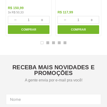
R$
150
,
99
R$
117
,
99
3
x
R$
50
,
33
－
＋
－
＋
COMPRAR
COMPRAR
RECEBA MAIS NOVIDADES E
PROMOÇÕES
A gente envia por e-mail pra você!