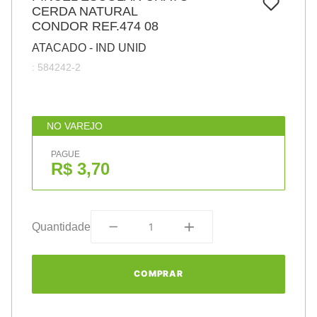
7
º
CERDA NATURAL
papel
CONDOR REF.474 08
8
º
cola
ATACADO - IND UNID
9
º
havaianas
:
584242-2
10
º
barbante
NO VAREJO
PAGUE
R$ 3,70
Quantidade
COMPRAR