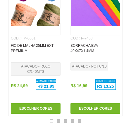
6
º
pincel
7
º
papel
8
º
cola
COD.
:
FM-0001
COD.
:
P-7453
9
º
barbante
FIO DE MALHA 25MM EXT
BORRACHA EVA
10
º
pasta
PREMIUM
40X47X1.4MM
ATACADO - ROLO
ATACADO - PCT C/10
C/140MTS
ACIMA DE R$
1000
ACIMA DE R$
1000
R$
24
,
99
R$
16
,
99
R$
21,99
R$
13,25
ESCOLHER CORES
ESCOLHER CORES