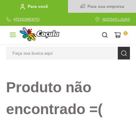
Para você
Para sua empresa
ATENDIMENTO
NOSSAS LOJAS
0
Faça sua busca aqui
TERMOS MAIS BUSCADOS
1
º
caderno
Produto não
2
º
linha
3
º
caneta
encontrado =(
4
º
tecido
5
º
caixa
6
º
pincel