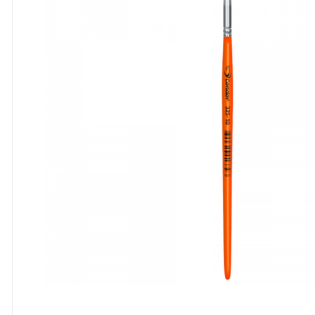
8
º
cola
9
º
barbante
10
º
fita