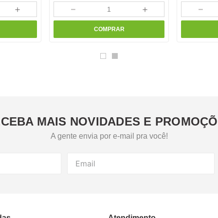
＋
－
＋
－
COMPRAR
CEBA MAIS NOVIDADES E PROMOÇ
A gente envia por e-mail pra você!
das
Atendimento