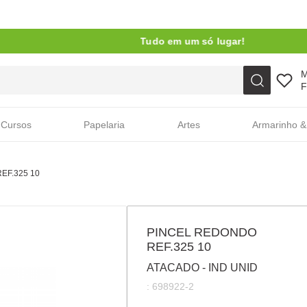
Tudo em um só lugar!
Faça sua busca aqui
F
Cursos
Papelaria
Artes
Armarinho &
EF.325 10
PINCEL REDONDO
REF.325 10
ATACADO - IND UNID
:
698922-2