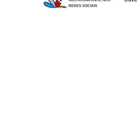
NOS ACOMPANHE NAS
REDES SOCIAIS
Como 
Dúvid
Troca
Polít
Conhe
Siga 
What
Formas de pagamento