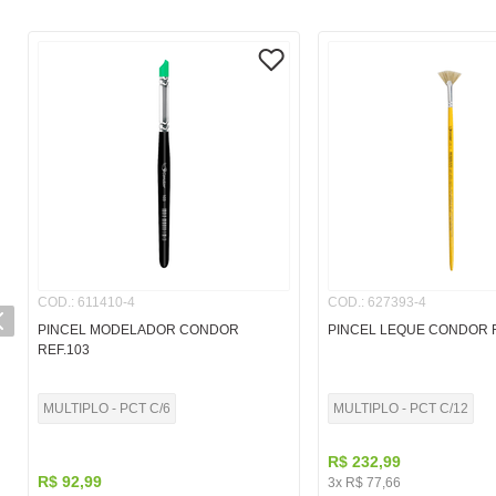
COD.
:
611410-4
COD.
:
627393-4
PINCEL MODELADOR CONDOR
PINCEL LEQUE CONDOR R
REF.103
MULTIPLO - PCT C/6
MULTIPLO - PCT C/12
R$
232
,
99
R$
92
,
99
3
x
R$
77
,
66