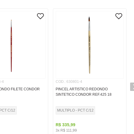
-4
COD.
:
630801-4
ONDO FILETE CONDOR
PINCEL ARTISTICO REDONDO
SINTETICO CONDOR REF.425 18
PCT C/12
MULTIPLO - PCT C/12
R$
335
,
99
3
x
R$
111
,
99