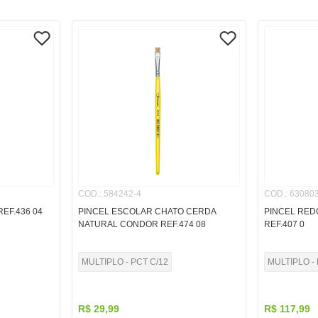
COD.
:
584242-4
COD.
:
630803
EF.436 04
PINCEL ESCOLAR CHATO CERDA
PINCEL RED
NATURAL CONDOR REF.474 08
REF.407 0
MULTIPLO - PCT C/12
MULTIPLO - 
R$
29
,
99
R$
117
,
99