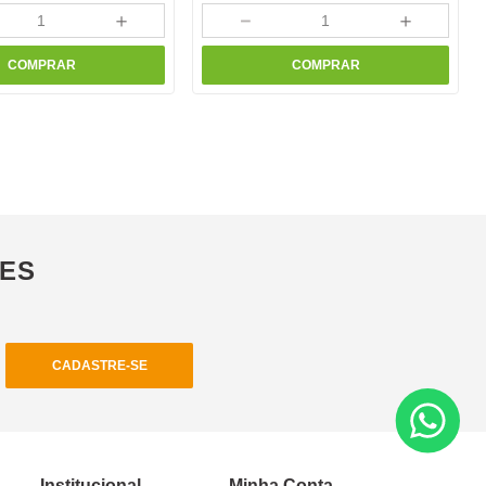
＋
－
＋
COMPRAR
COMPRAR
ÕES
CADASTRE-SE
Institucional
Minha Conta