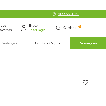
NOSSAS LOJAS
Meus
Entrar
0
Carrinho
avoritos
 Confecção
Combos Caçula
Promoções