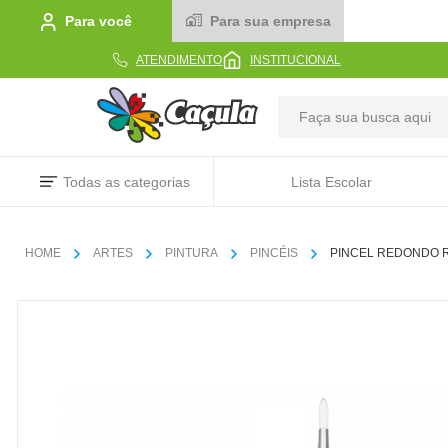
Para você
Para sua empresa
ATENDIMENTO
INSTITUCIONAL
TERMOS MAIS BUSCADOS
Todas as categorias
Lista Escolar
1
º
caderno
2
º
linha
ARTES
PINTURA
PINCÉIS
PINCEL REDONDO R
3
º
caneta
4
º
tecido
5
º
caixa
6
º
papel
7
º
pincel