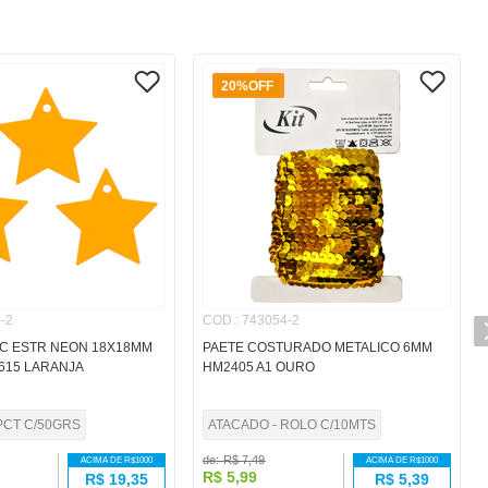
20%
OFF
-2
COD.
:
743054-2
VC ESTR NEON 18X18MM
PAETE COSTURADO METALICO 6MM
3615 LARANJA
HM2405 A1 OURO
PCT C/50GRS
ATACADO - ROLO C/10MTS
de:
R$
7
,
49
ACIMA DE R$
1000
ACIMA DE R$
1000
R$
5
,
99
R$
19,35
R$
5,39