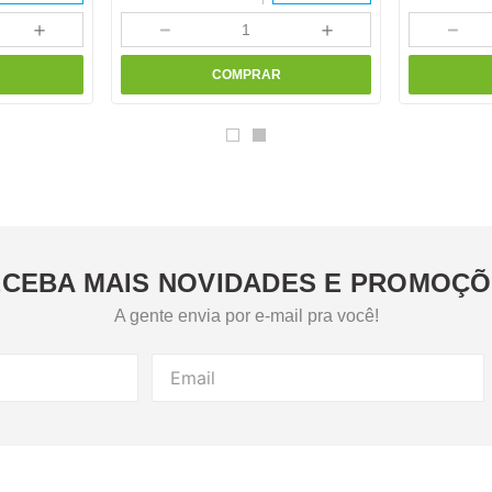
＋
－
＋
－
COMPRAR
CEBA MAIS NOVIDADES E PROMOÇ
A gente envia por e-mail pra você!