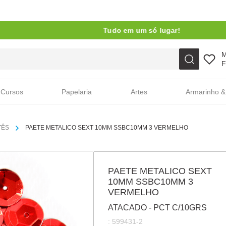
Tudo em um só lugar!
Faça sua busca aqui
F
Cursos
Papelaria
Artes
Armarinho &
TÊS
PAETE METALICO SEXT 10MM SSBC10MM 3 VERMELHO
PAETE METALICO SEXT
10MM SSBC10MM 3
VERMELHO
ATACADO - PCT C/10GRS
:
599431-2