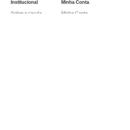
Institucional
Minha Conta
Sobre a caçula
Minha Conta
Lojas
Pedidos
Trabalhe Conosco
Verificada por