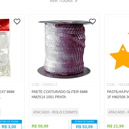
VER TODAS
COD.
:
743051-2
COD.
:
743116
EXT 8MM
PAETE COSTURADO GLITER 6MM
PASTILHA P
L
HM2514 1001 PRATA
1F HM2506 
ATACADO - ROLO C/50MTS
ATACADO - 
ACIMA DE R$
1000
ACIMA DE R$
1000
R$
58
,
99
R$
21
,
99
R$
3,00
R$
53,09