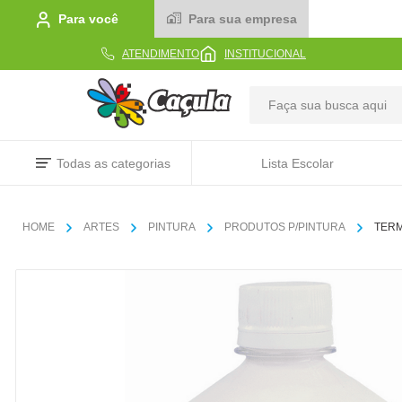
Para você
Para sua empresa
ATENDIMENTO
INSTITUCIONAL
TERMOS MAIS BUSCADOS
Todas as categorias
Lista Escolar
1
º
caderno
2
º
linha
ARTES
PINTURA
PRODUTOS P/PINTURA
TERM
3
º
caneta
4
º
tecido
5
º
caixa
6
º
papel
7
º
pincel