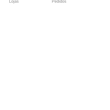
Lojas
Pedidos
Trabalhe Conosco
Verificada por
Powered by
Developed by