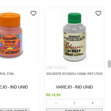
COD.
:
51527-3
TRAL 37ML
SOLVENTE ECOSOLV 100ML REF.17010
JO - IND UNID
VAREJO - IND UNID
R$
10
,
99
－
＋