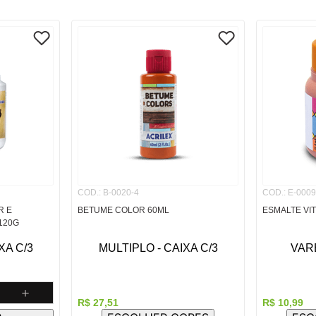
COD.
:
B-0020-4
COD.
:
E-0009
R E
BETUME COLOR 60ML
ESMALTE VI
120G
XA C/3
MULTIPLO - CAIXA C/3
VARE
＋
R$
27
,
51
R$
10
,
99