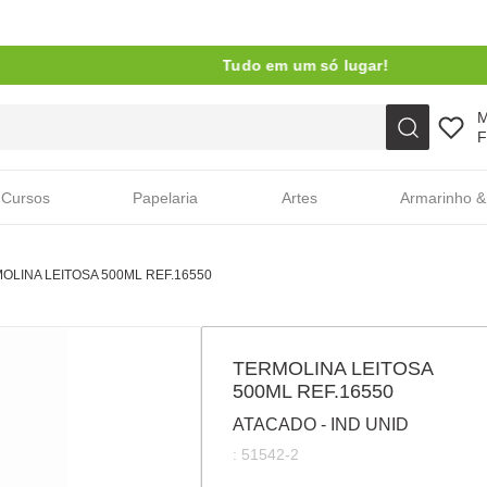
Tudo em um só lugar!
Faça sua busca aqui
F
Cursos
Papelaria
Artes
Armarinho &
OLINA LEITOSA 500ML REF.16550
TERMOLINA LEITOSA
500ML REF.16550
ATACADO - IND UNID
:
51542-2