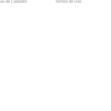
as de Cadastro
Termos de Uso
 e Devolução
E-mail:
sac@cacula
.
com
ica de Privacidade
Telefone:
4020
-
0220
ça nossos cursos
Horário SAC:
nosso canal no
Seg. a Sex. 08:30 às 17:45
sapp
(exceto feriados)
apelaria Ltda. CNPJ: 05.214.053/0018-77