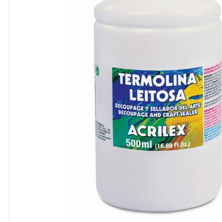
8
º
cola
9
º
barbante
10
º
fita