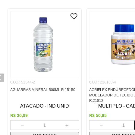
COD.
:
51544-2
COD.
:
226168-4
AGUARRAS MINERAL 500ML R.15150
ACRIFLEX ENDURECEDO
MODELADOR DE TECIDO 
R.21812
ATACADO - IND UNID
MULTIPLO - CAI
R$
30
,
99
R$
50
,
85
－
＋
－