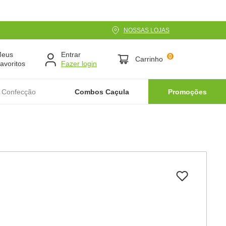
NOSSAS LOJAS
Meus
Entrar
0
Carrinho
avoritos
 Confecção
Combos Caçula
Promoções