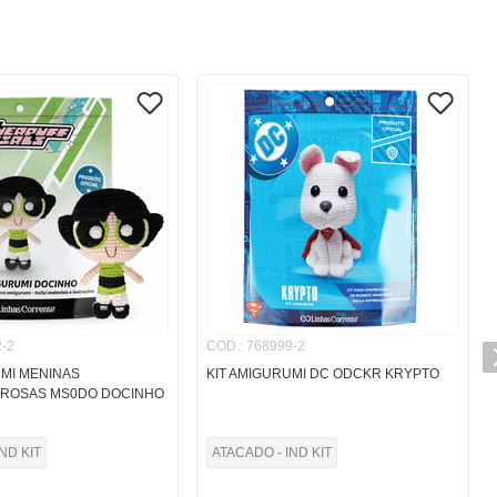
-2
COD.
:
768999-2
UMI MENINAS
KIT AMIGURUMI DC ODCKR KRYPTO
ROSAS MS0DO DOCINHO
ND KIT
ATACADO - IND KIT