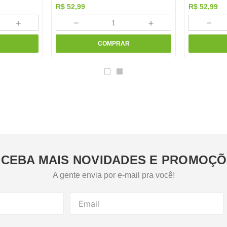
R$
52
,
99
R$
52
,
99
＋
－
＋
－
COMPRAR
CEBA MAIS NOVIDADES E PROMOÇ
A gente envia por e-mail pra você!