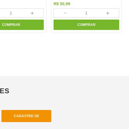
R$
50
,
99
＋
－
＋
COMPRAR
COMPRAR
ÕES
CADASTRE-SE