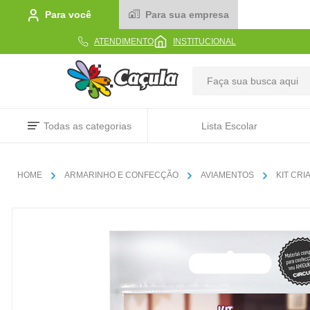
Para você
Para sua empresa
ATENDIMENTO
INSTITUCIONAL
TERMOS MAIS BUSCADOS
Todas as categorias
Lista Escolar
1
º
caderno
2
º
linha
ARMARINHO E CONFECÇÃO
AVIAMENTOS
KIT CRI
3
º
caneta
4
º
tecido
5
º
caixa
6
º
papel
7
º
pincel