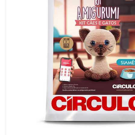
8
º
cola
9
º
barbante
10
º
fita