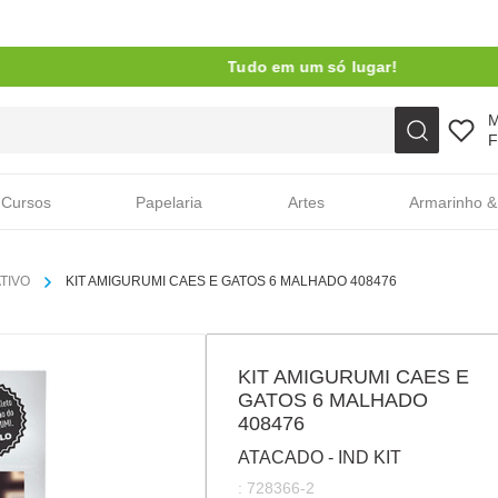
Tudo em um só lugar!
Faça sua busca aqui
F
Cursos
Papelaria
Artes
Armarinho &
ATIVO
KIT AMIGURUMI CAES E GATOS 6 MALHADO 408476
KIT AMIGURUMI CAES E
GATOS 6 MALHADO
408476
ATACADO - IND KIT
:
728366-2