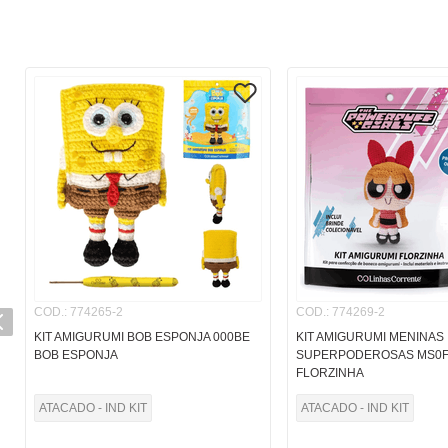
COD.
:
774265-2
COD.
:
774269-2
KIT AMIGURUMI BOB ESPONJA 000BE
KIT AMIGURUMI MENINAS
BOB ESPONJA
SUPERPODEROSAS MS0F
FLORZINHA
ATACADO - IND KIT
ATACADO - IND KIT