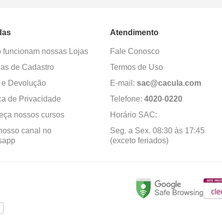
das
Atendimento
funcionam nossas Lojas
Fale Conosco
as de Cadastro
Termos de Uso
 e Devolução
E-mail:
sac@cacula
.
com
ica de Privacidade
Telefone:
4020
-
0220
ça nossos cursos
Horário SAC:
nosso canal no
Seg. a Sex. 08:30 às 17:45
sapp
(exceto feriados)