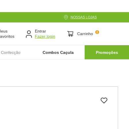
NOSSAS LOJAS
Meus
Entrar
0
Carrinho
avoritos
 Confecção
Combos Caçula
Promoções