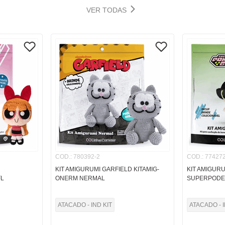
VER TODAS
COD.
:
780392-2
COD.
:
774272
KIT AMIGURUMI GARFIELD KITAMIG-
KIT AMIGUR
L
ONERM NERMAL
SUPERPODE
ATACADO - IND KIT
ATACADO - I