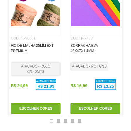
6
º
papel
7
º
pincel
8
º
cola
COD.
:
FM-0001
COD.
:
P-7453
9
º
barbante
FIO DE MALHA 25MM EXT
BORRACHA EVA
10
º
fita
PREMIUM
40X47X1.4MM
ATACADO - ROLO
ATACADO - PCT C/10
C/140MTS
ACIMA DE R$
1000
ACIMA DE R$
1000
R$
24
,
99
R$
16
,
99
R$
21,99
R$
13,25
ESCOLHER CORES
ESCOLHER CORES