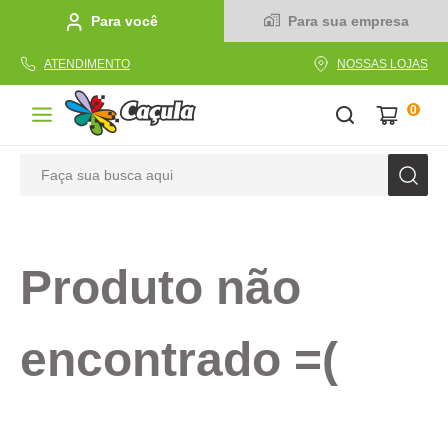
Para você
Para sua empresa
ATENDIMENTO
NOSSAS LOJAS
0
Faça sua busca aqui
TERMOS MAIS BUSCADOS
1
º
caderno
Produto não
2
º
linha
3
º
caneta
encontrado =(
4
º
tecido
5
º
caixa
6
º
papel