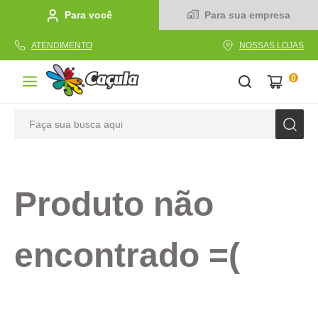
Para você
Para sua empresa
ATENDIMENTO
NOSSAS LOJAS
0
Faça sua busca aqui
TERMOS MAIS BUSCADOS
1
º
caderno
Produto não
2
º
linha
3
º
caneta
encontrado =(
4
º
tecido
5
º
caixa
6
º
pincel