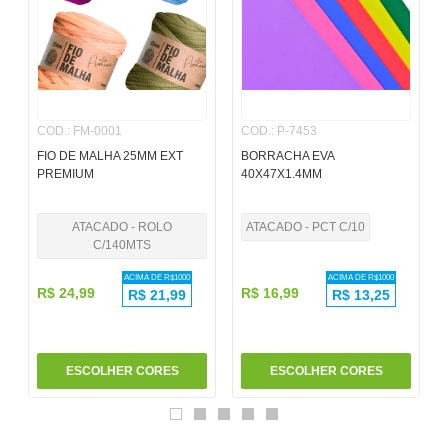
6
º
pincel
7
º
papel
8
º
cola
COD.
:
FM-0001
COD.
:
P-7453
9
º
barbante
FIO DE MALHA 25MM EXT
BORRACHA EVA
10
º
havaianas
PREMIUM
40X47X1.4MM
ATACADO - ROLO
ATACADO - PCT C/10
C/140MTS
ACIMA DE R$
1000
ACIMA DE R$
1000
R$
24
,
99
R$
16
,
99
R$
21,99
R$
13,25
ESCOLHER CORES
ESCOLHER CORES