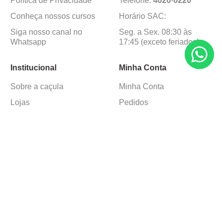
Troca e Devolução
sac@cacula
.
com
Política de Privacidade
Telefone:
4020
-
0220
Conheça nossos cursos
Horário SAC:
Siga nosso canal no
Seg. a Sex. 08:30 às
Whatsapp
17:45 (exceto feriados)
Institucional
Minha Conta
Sobre a caçula
Minha Conta
Lojas
Pedidos
Trabalhe Conosco
Formas de pagamento