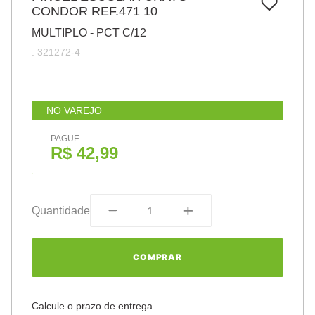
7
º
CONDOR REF.471 10
papel
MULTIPLO - PCT C/12
8
º
cola
:
321272-4
9
º
barbante
10
º
pasta
NO VAREJO
PAGUE
R$ 42,99
Quantidade
COMPRAR
Calcule o prazo de entrega