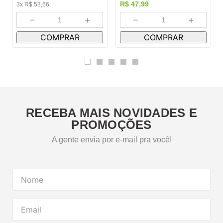
R$
160
,
99
R$
47
,
99
3
x
R$
53
,
66
－
＋
－
＋
COMPRAR
COMPRAR
RECEBA MAIS NOVIDADES E
PROMOÇÕES
A gente envia por e-mail pra você!