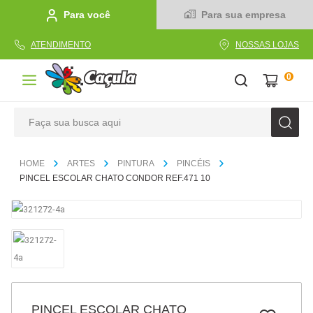
Para você
Para sua empresa
ATENDIMENTO
NOSSAS LOJAS
0
Faça sua busca aqui
TERMOS MAIS BUSCADOS
ARTES
PINTURA
PINCÉIS
1
º
caderno
PINCEL ESCOLAR CHATO CONDOR REF.471 10
2
º
linha
3
º
caneta
4
º
tecido
5
º
caixa
6
º
pincel
PINCEL ESCOLAR CHATO