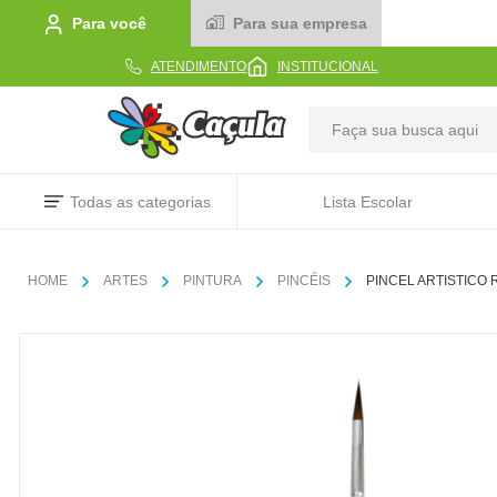
Para você
Para sua empresa
ATENDIMENTO
INSTITUCIONAL
TERMOS MAIS BUSCADOS
Todas as categorias
Lista Escolar
1
º
caderno
2
º
linha
ARTES
PINTURA
PINCÉIS
PINCEL ARTISTICO
3
º
caneta
4
º
tecido
5
º
caixa
6
º
pincel
7
º
papel