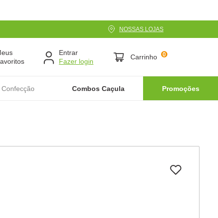
NOSSAS LOJAS
Meus
Entrar
0
Carrinho
avoritos
 Confecção
Combos Caçula
Promoções