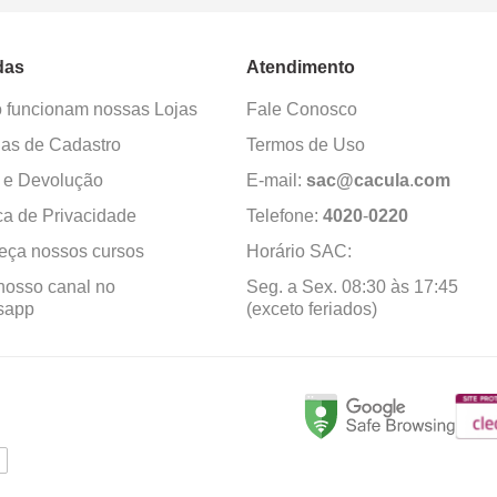
das
Atendimento
funcionam nossas Lojas
Fale Conosco
as de Cadastro
Termos de Uso
 e Devolução
E-mail:
sac@cacula
.
com
ica de Privacidade
Telefone:
4020
-
0220
ça nossos cursos
Horário SAC:
nosso canal no
Seg. a Sex. 08:30 às 17:45
sapp
(exceto feriados)