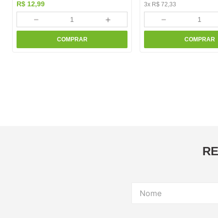
R$
12
,
99
3
x
R$
72
,
33
－
＋
－
COMPRAR
COMPRAR
RE