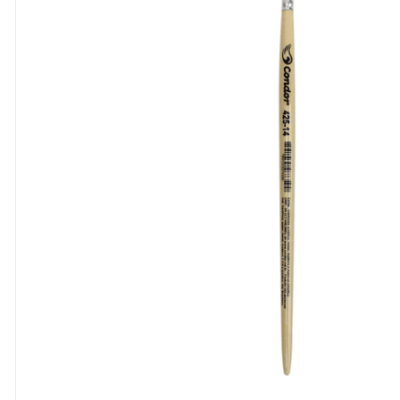
8
º
cola
9
º
barbante
10
º
pasta