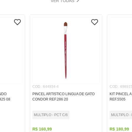
VER TODAS
COD.
:
644934-4
COD.
:
698915
ONDO
PINCEL ARTISTICO LINGUA DE GATO
KIT PINCEL 
425 08
CONDOR REF.286 20
REF.5505
MULTIPLO - PCT C/6
MULTIPLO - 
R$
160
,
99
R$
180
,
99