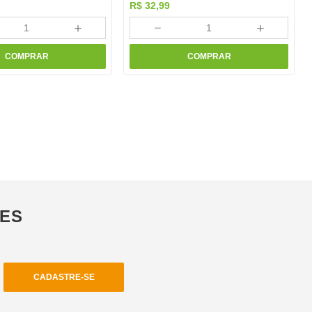
R$
32
,
99
＋
－
＋
COMPRAR
COMPRAR
ÕES
CADASTRE-SE