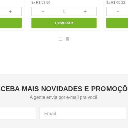
3
x
R$
53
,
66
3
x
R$
60
,
33
＋
－
＋
－
COMPRAR
CEBA MAIS NOVIDADES E PROMOÇ
A gente envia por e-mail pra você!