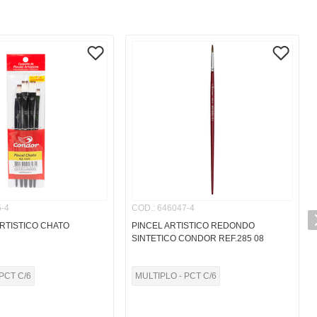
-4
COD.
:
646047-4
ARTISTICO CHATO
PINCEL ARTISTICO REDONDO
SINTETICO CONDOR REF.285 08
PCT C/6
MULTIPLO - PCT C/6