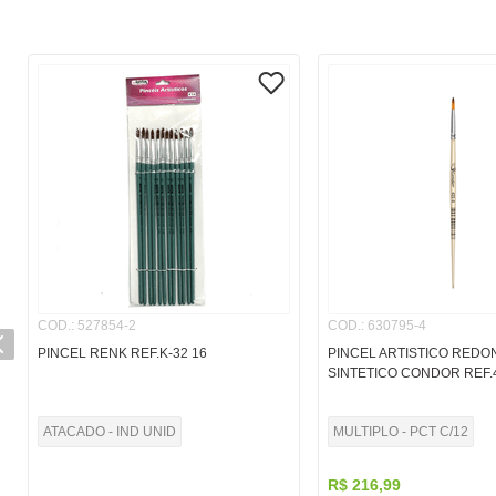
COD.
:
527854-2
COD.
:
630795-4
PINCEL RENK REF.K-32 16
PINCEL ARTISTICO RED
SINTETICO CONDOR REF.
ATACADO - IND UNID
MULTIPLO - PCT C/12
R$
216
,
99