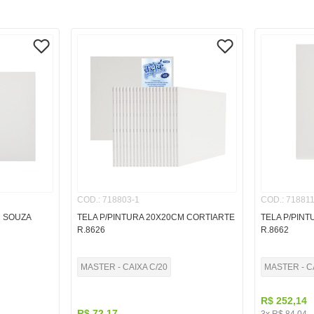
COD.
:
718803-1
COD.
:
718811
M SOUZA
TELA P/PINTURA 20X20CM CORTIARTE
TELA P/PIN
R.8626
R.8662
MASTER - CAIXA C/20
MASTER - C
R$
252
,
14
R$
72
,
17