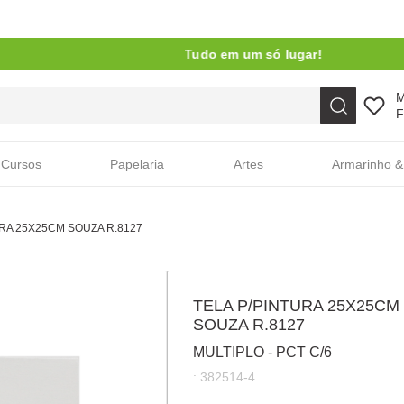
Tudo em um só lugar!
Faça sua busca aqui
F
Cursos
Papelaria
Artes
Armarinho &
URA 25X25CM SOUZA R.8127
TELA P/PINTURA 25X25CM
SOUZA R.8127
MULTIPLO - PCT C/6
:
382514-4