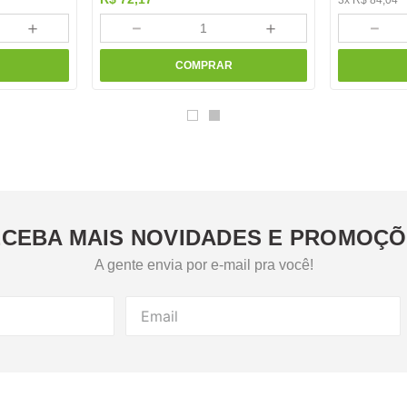
3
x
R$
84
,
04
＋
－
＋
－
COMPRAR
CEBA MAIS NOVIDADES E PROMOÇ
A gente envia por e-mail pra você!