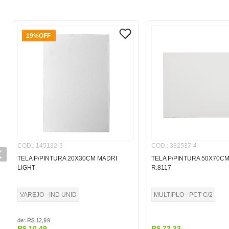
19%
OFF
COD.
:
145132-3
COD.
:
382537-4
TELA P/PINTURA 20X30CM MADRI
TELA P/PINTURA 50X70C
LIGHT
R.8117
VAREJO - IND UNID
MULTIPLO - PCT C/2
de:
R$
12
,
99
R$
10
,
49
R$
72
,
33