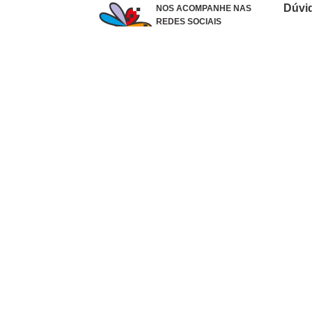
Dúvi
NOS ACOMPANHE NAS
REDES SOCIAIS
Como 
Dúvid
Troca
Polít
Conhe
Siga 
What
Formas de pagamento