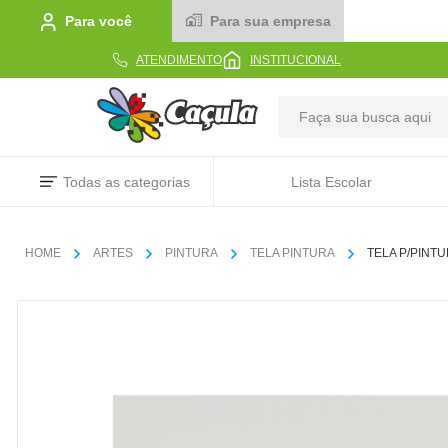
Para você
Para sua empresa
ATENDIMENTO
INSTITUCIONAL
TERMOS MAIS BUSCADOS
Todas as categorias
Lista Escolar
1
º
caderno
2
º
linha
ARTES
PINTURA
TELA PINTURA
TELA P/PINT
3
º
caneta
4
º
tecido
5
º
caixa
6
º
papel
7
º
pincel