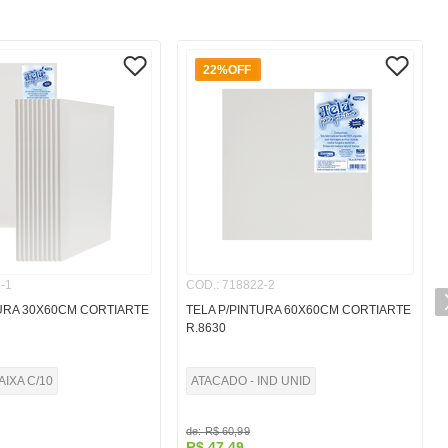
22%
OFF
-1
COD.
:
718822-2
TURA 30X60CM CORTIARTE
TELA P/PINTURA 60X60CM CORTIARTE
R.8630
AIXA C/10
ATACADO - IND UNID
de:
R$
60
,
99
R$
47
,
49