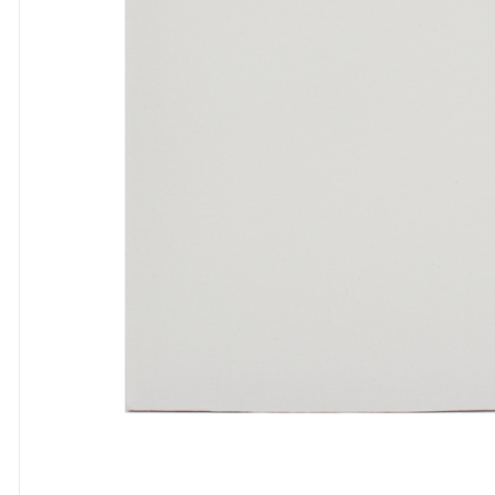
8
º
cola
9
º
barbante
10
º
fita