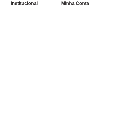
Institucional
Minha Conta
Sobre a caçula
Minha Conta
Lojas
Pedidos
Trabalhe Conosco
Verificada por