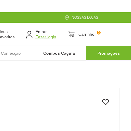
NOSSAS LOJAS
Meus
Entrar
0
Carrinho
avoritos
 Confecção
Combos Caçula
Promoções