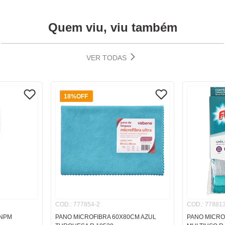
Quem viu, viu também
VER TODAS
18%
OFF
COD.
:
777854-2
COD.
:
778813
INPM
PANO MICROFIBRA 60X80CM AZUL
PANO MICRO