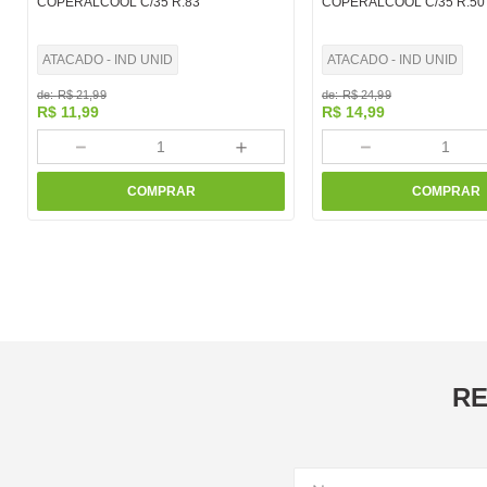
COPERALCOOL C/35 R.83
COPERALCOOL C/35 R.50
ATACADO - IND UNID
ATACADO - IND UNID
de:
R$
21
,
99
de:
R$
24
,
99
R$
11
,
99
R$
14
,
99
－
＋
－
COMPRAR
COMPRAR
RE