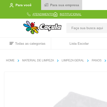
Para você
Para sua empresa
ATENDIMENTO
INSTITUCIONAL
TERMOS MAIS BUSCADOS
Todas as categorias
Lista Escolar
1
º
caderno
2
º
linha
MATERIAL DE LIMPEZA
LIMPEZA GERAL
PANOS
3
º
caneta
4
º
tecido
5
º
caixa
6
º
papel
7
º
pincel