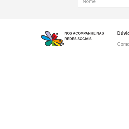
Dúvi
NOS ACOMPANHE NAS
REDES SOCIAIS
Como 
Dúvid
Troca
Polít
Conhe
Siga 
What
Formas de pagamento