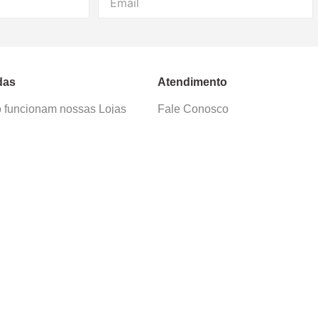
das
Atendimento
funcionam nossas Lojas
Fale Conosco
as de Cadastro
Termos de Uso
 e Devolução
E-mail:
sac@cacula
.
com
ica de Privacidade
Telefone:
4020
-
0220
ça nossos cursos
Horário SAC:
nosso canal no
Seg. a Sex. 08:30 às 17:45
sapp
(exceto feriados)