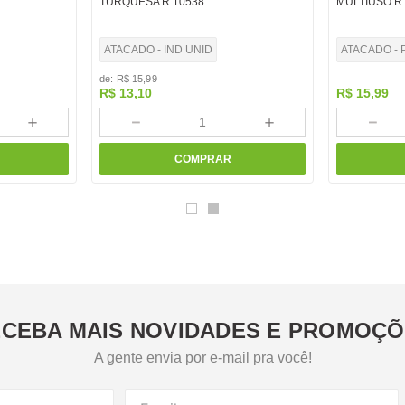
TURQUESA R.10538
MULTIUSO R
ATACADO - IND UNID
ATACADO - 
de:
R$
15
,
99
R$
13
,
10
R$
15
,
99
＋
－
＋
－
COMPRAR
CEBA MAIS NOVIDADES E PROMOÇ
A gente envia por e-mail pra você!