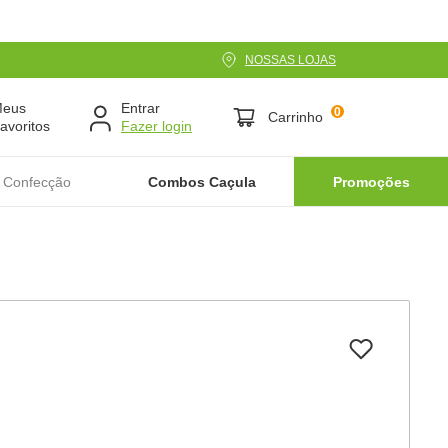
NOSSAS LOJAS
Meus
Entrar
0
Carrinho
avoritos
 Confecção
Combos Caçula
Promoções