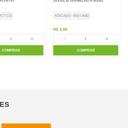
.FLP6743
30X30CM VERMELHO R.60092
PCT C/3
ATACADO - IND UNID
R$
3
,
99
＋
－
＋
COMPRAR
COMPRAR
ÕES