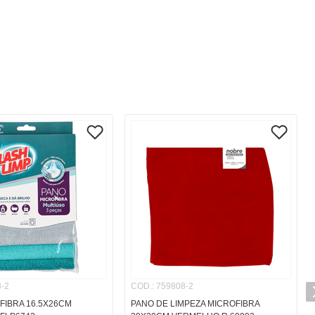
-2
COD.
:
759808-2
FIBRA 16.5X26CM
PANO DE LIMPEZA MICROFIBRA