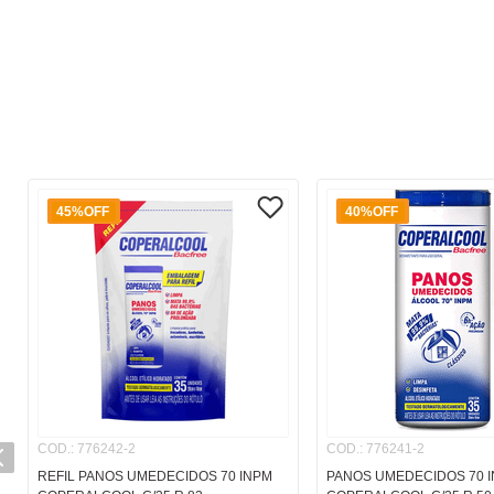
45%
OFF
40%
OFF
COD.
:
776242-2
COD.
:
776241-2
REFIL PANOS UMEDECIDOS 70 INPM
PANOS UMEDECIDOS 70 