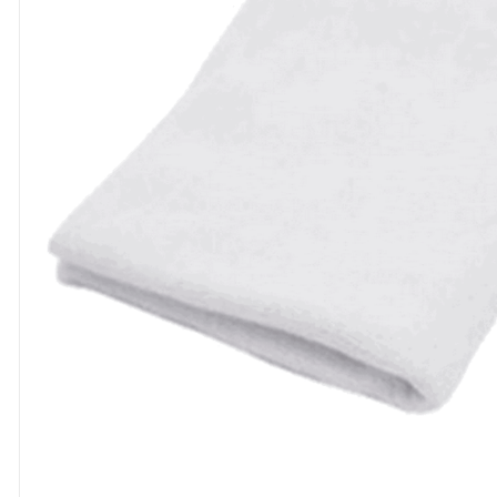
8
º
cola
9
º
barbante
10
º
fita