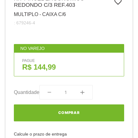
7
º
REDONDO C/3 REF.403
papel
MULTIPLO - CAIXA C/6
8
º
cola
:
679246-4
9
º
barbante
10
º
havaianas
NO VAREJO
PAGUE
R$ 144,99
Quantidade
COMPRAR
Calcule o prazo de entrega