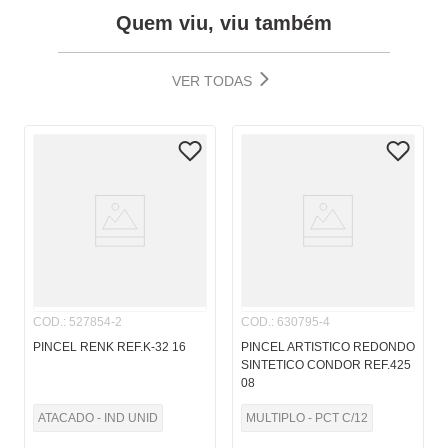
Quem viu, viu também
VER TODAS
COD.
:
527854-2
COD.
:
630795-4
PINCEL RENK REF.K-32 16
PINCEL ARTISTICO REDONDO
SINTETICO CONDOR REF.425
08
ATACADO - IND UNID
MULTIPLO - PCT C/12