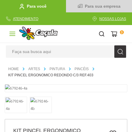
Para você
Para sua empresa
ATENDIMENTO
NOSSAS LOJAS
0
Faça sua busca aqui
TERMOS MAIS BUSCADOS
ARTES
PINTURA
PINCÉIS
1
º
caderno
KIT PINCEL ERGONOMICO REDONDO C/3 REF.403
2
º
linha
3
º
caneta
4
º
tecido
5
º
caixa
6
º
pincel
KIT PINCEL ERGONOMICO