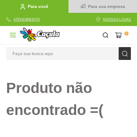
Para você
Para sua empresa
ATENDIMENTO
NOSSAS LOJAS
0
Faça sua busca aqui
TERMOS MAIS BUSCADOS
1
º
caderno
Produto não
2
º
linha
3
º
caneta
encontrado =(
4
º
tecido
5
º
caixa
6
º
pincel