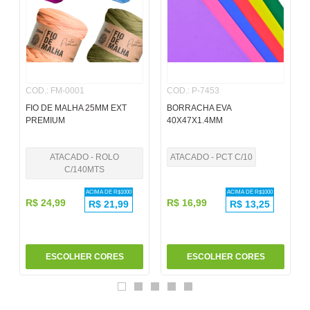
6
º
pincel
7
º
papel
8
º
cola
COD.
:
FM-0001
COD.
:
P-7453
9
º
barbante
FIO DE MALHA 25MM EXT
BORRACHA EVA
10
º
havaianas
PREMIUM
40X47X1.4MM
ATACADO - ROLO
ATACADO - PCT C/10
C/140MTS
ACIMA DE R$
1000
ACIMA DE R$
1000
R$
24
,
99
R$
16
,
99
R$
21,99
R$
13,25
ESCOLHER CORES
ESCOLHER CORES