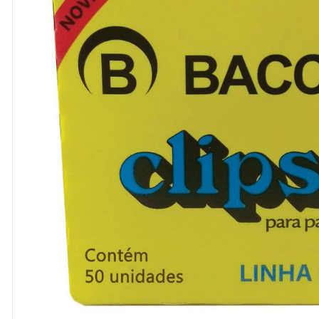
8
º
cola
9
º
barbante
10
º
pasta