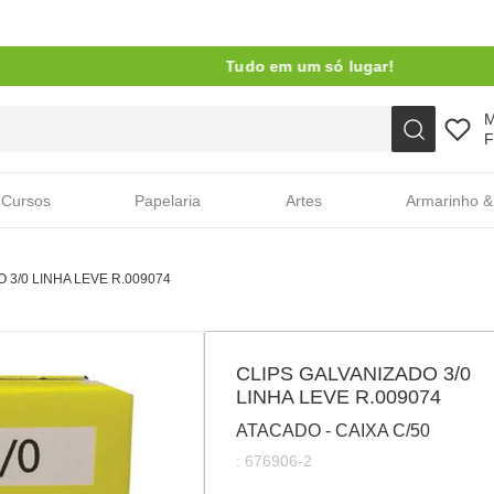
Tudo em um só lugar!
Faça sua busca aqui
F
Cursos
Papelaria
Artes
Armarinho &
 3/0 LINHA LEVE R.009074
CLIPS GALVANIZADO 3/0
LINHA LEVE R.009074
ATACADO - CAIXA C/50
:
676906-2