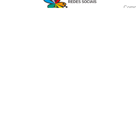
REDES SOCIAIS
Como 
Dúvid
Troca
Polít
Conhe
Siga 
What
Formas de pagamento
Ⓒ Copyright 1982-2025 Grupo Caçula - Parco P