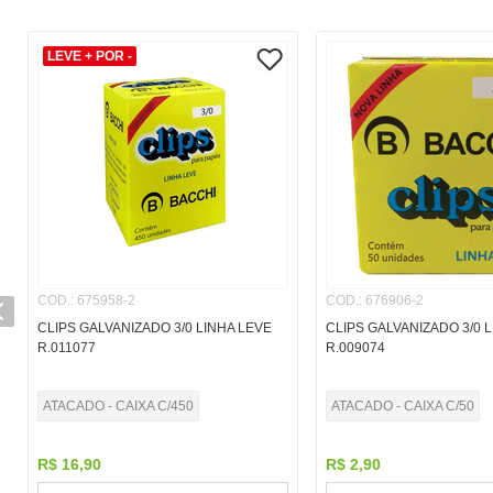
LEVE + POR -
COD.
:
675958-2
COD.
:
676906-2
CLIPS GALVANIZADO 3/0 LINHA LEVE
CLIPS GALVANIZADO 3/0 
R.011077
R.009074
ATACADO - CAIXA C/450
ATACADO - CAIXA C/50
R$
16
,
90
R$
2
,
90