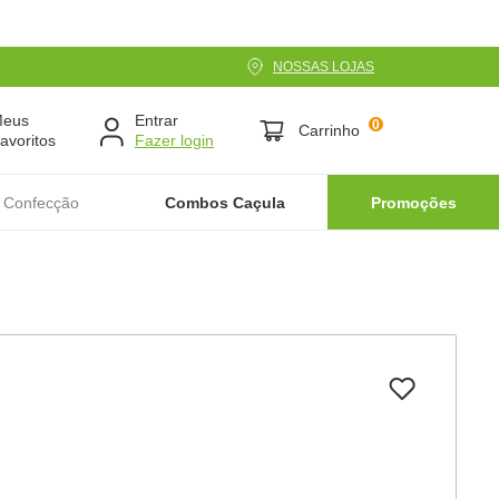
NOSSAS LOJAS
Meus
Entrar
0
Carrinho
avoritos
 Confecção
Combos Caçula
Promoções