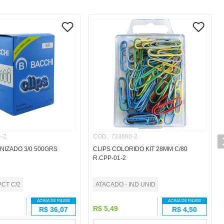
-2
COD.
:
733860-2
NIZADO 3/0 500GRS
CLIPS COLORIDO KIT 28MM C/80
R.CPP-01-2
PCT C/2
ATACADO - IND UNID
ACIMA DE R$
1000
ACIMA DE R$
1000
R$
5
,
49
R$
36,07
R$
4,50