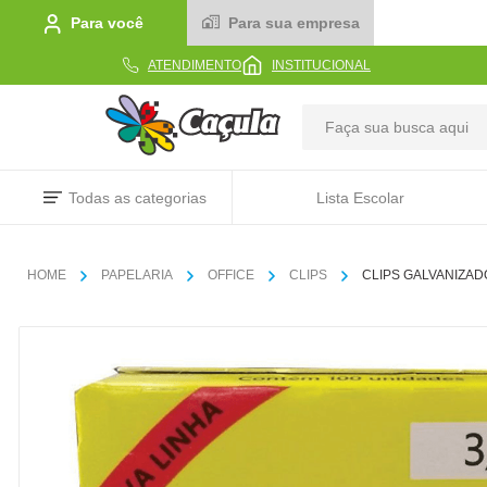
Para você
Para sua empresa
ATENDIMENTO
INSTITUCIONAL
TERMOS MAIS BUSCADOS
Todas as categorias
Lista Escolar
1
º
caderno
2
º
linha
PAPELARIA
OFFICE
CLIPS
CLIPS GALVANIZADO
3
º
caneta
4
º
tecido
5
º
caixa
6
º
pincel
7
º
papel