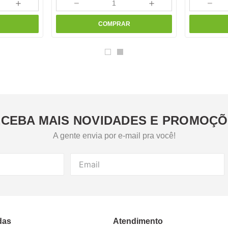
＋
－
＋
－
COMPRAR
CEBA MAIS NOVIDADES E PROMOÇ
A gente envia por e-mail pra você!
das
Atendimento