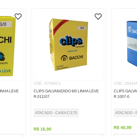
COD.
:
675960-2
COD.
:
204244
LINHA LEVE
CLIPS GALVANIZADO 8/0 LINHA LEVE
CLIPS GALVA
R.011107
R.1007-0
ATACADO - CAIXA C/170
ATACADO - 
R$
40
,
99
R$
16
,
90