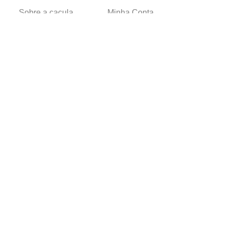
Sobre a caçula
Minha Conta
Lojas
Pedidos
Trabalhe Conosco
Verificada por
Powered by
Developed by