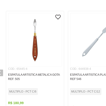
COD.
:
65445-4
COD.
:
644938-4
ESPATULA ARTISTICA METALICA GOTA
ESPATULA ARTISTICA PLA
REF. 505
REF 546
MULTIPLO - PCT C/6
MULTIPLO - PCT C/12
R$
180
,
99