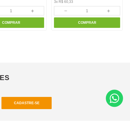
3
x
R$
60
,
33
＋
－
＋
COMPRAR
COMPRAR
ÕES
CADASTRE-SE