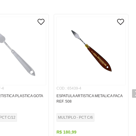
-4
COD.
:
65439-4
TISTICA PLASTICA GOTA
ESPATULA ARTISTICA METALICA FACA
REF. 508
PCT C/12
MULTIPLO - PCT C/6
R$
180
,
99