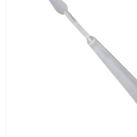
8
º
cola
9
º
barbante
10
º
fita