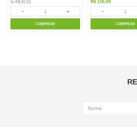
R$
126
,
99
3
x
R$
60
,
33
－
＋
－
COMPRAR
COMPRAR
RE