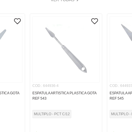
COD.
:
644936-4
COD.
:
644937
STICA GOTA
ESPATULA ARTISTICA PLASTICA GOTA
ESPATULA AR
REF 543
REF 545
MULTIPLO - PCT C/12
MULTIPLO - 