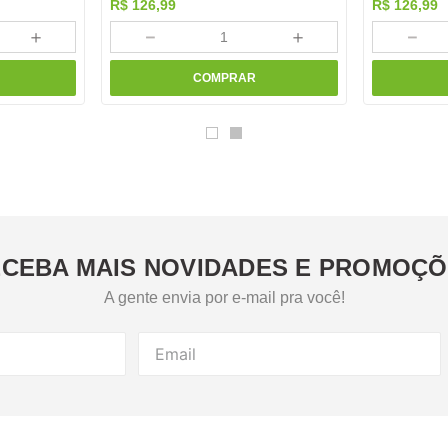
R$
126
,
99
R$
126
,
99
＋
－
＋
－
COMPRAR
CEBA MAIS NOVIDADES E PROMOÇ
A gente envia por e-mail pra você!