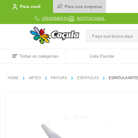
Para você
Para sua empresa
ATENDIMENTO
INSTITUCIONAL
TERMOS MAIS BUSCADOS
Todas as categorias
Lista Escolar
1
º
caderno
2
º
linha
ARTES
PINTURA
ESPÁTULAS
ESPATULA ARTIS
3
º
caneta
4
º
tecido
5
º
caixa
6
º
papel
7
º
pincel