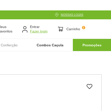
NOSSAS LOJAS
Meus
Entrar
0
Carrinho
avoritos
 Confecção
Combos Caçula
Promoções