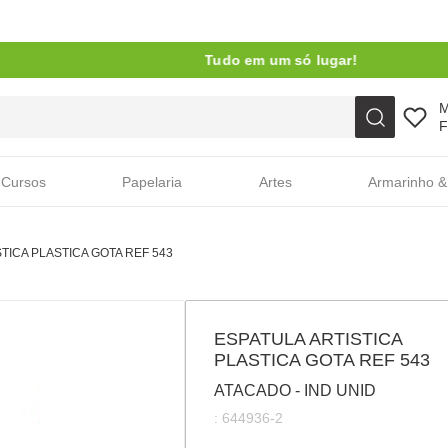
Tudo em um só lugar!
Faça sua busca aqui
F
Cursos
Papelaria
Artes
Armarinho &
TICA PLASTICA GOTA REF 543
ESPATULA ARTISTICA
PLASTICA GOTA REF 543
ATACADO - IND UNID
:
644936-2