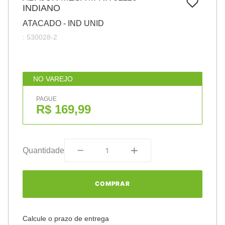
7
º
INDIANO
papel
ATACADO - IND UNID
8
º
cola
:
530028-2
9
º
barbante
10
º
pasta
NO VAREJO
PAGUE
R$ 169,99
Quantidade
COMPRAR
Calcule o prazo de entrega