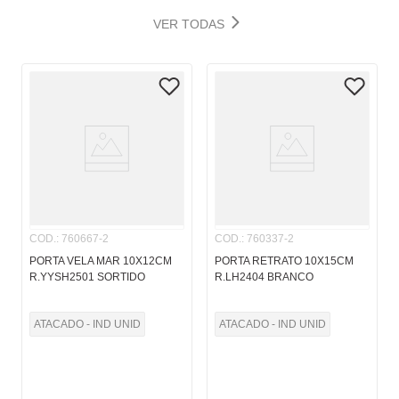
VER TODAS
COD.
:
760667-2
COD.
:
760337-2
PORTA VELA MAR 10X12CM
PORTA RETRATO 10X15CM
R.YYSH2501 SORTIDO
R.LH2404 BRANCO
ATACADO - IND UNID
ATACADO - IND UNID