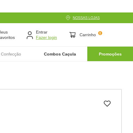
NOSSAS LOJAS
Meus
Entrar
0
Carrinho
avoritos
 Confecção
Combos Caçula
Promoções