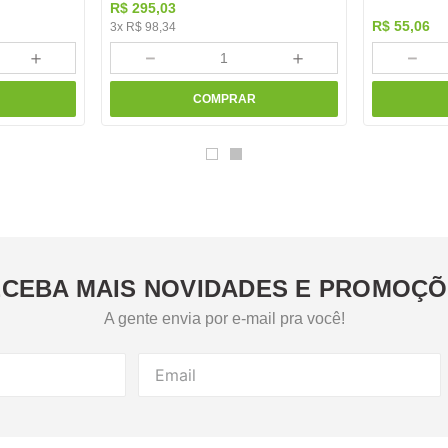
R$
295
,
03
R$
55
,
06
3
x
R$
98
,
34
＋
－
＋
－
COMPRAR
CEBA MAIS NOVIDADES E PROMOÇ
A gente envia por e-mail pra você!