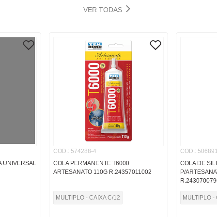
VER TODAS
COD.
:
574288-4
COD.
:
506891
 UNIVERSAL
COLA PERMANENTE T6000
COLA DE SIL
ARTESANATO 110G R.24357011002
P/ARTESANA
R.243070079
MULTIPLO - CAIXA C/12
MULTIPLO - 