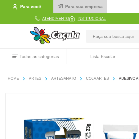
Para você
Para sua empresa
ATENDIMENTO
INSTITUCIONAL
TERMOS MAIS BUSCADOS
Todas as categorias
Lista Escolar
1
º
caderno
2
º
linha
ARTES
ARTESANATO
COLA ARTES
ADESIVO A
3
º
caneta
4
º
tecido
5
º
caixa
6
º
pincel
7
º
papel