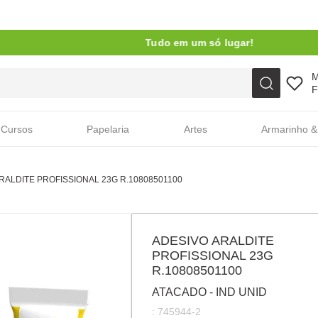
Tudo em um só lugar!
Faça sua busca aqui
F
Cursos
Papelaria
Artes
Armarinho &
RALDITE PROFISSIONAL 23G R.10808501100
ADESIVO ARALDITE
PROFISSIONAL 23G
R.10808501100
ATACADO - IND UNID
:
745944-2