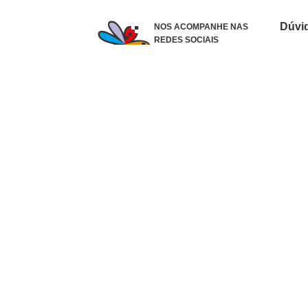
Dúvi
NOS ACOMPANHE NAS
REDES SOCIAIS
Como 
Dúvid
Troca
Polít
Conhe
Siga 
What
Formas de pagamento