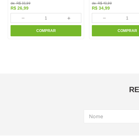
de:
R$
33
,
99
de:
R$
40
,
99
R$
26
,
99
R$
34
,
99
－
＋
－
COMPRAR
COMPRAR
RE