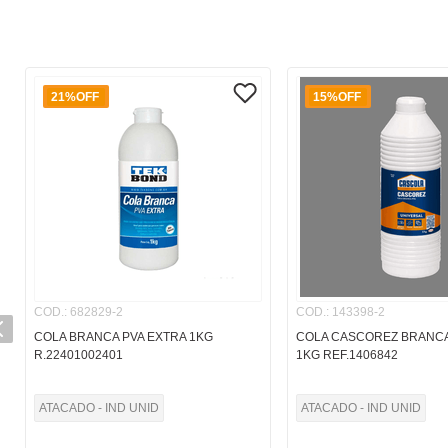
21%
OFF
15%
OFF
COD.
:
682829-2
COD.
:
143398-2
COLA BRANCA PVA EXTRA 1KG
COLA CASCOREZ BRANCA
R.22401002401
1KG REF.1406842
ATACADO - IND UNID
ATACADO - IND UNID