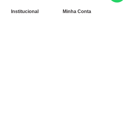
Institucional
Minha Conta
Sobre a caçula
Minha Conta
Lojas
Pedidos
Trabalhe Conosco
Verificada por