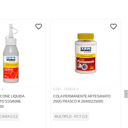
-4
COD.
:
745928-4
ICONE LIQUIDA
COLA PERMANENTE ARTESANATO
TO 51G/60ML
250G FRASCO R.26400225000
00
CAIXA C/12
MULTIPLO - PCT C/3