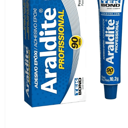
8
º
cola
9
º
barbante
10
º
pasta