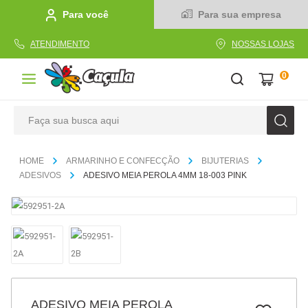
Para você
Para sua empresa
ATENDIMENTO
NOSSAS LOJAS
0
Faça sua busca aqui
TERMOS MAIS BUSCADOS
ARMARINHO E CONFECÇÃO
BIJUTERIAS
1
º
caderno
ADESIVOS
ADESIVO MEIA PEROLA 4MM 18-003 PINK
2
º
linha
3
º
caneta
4
º
tecido
5
º
caixa
6
º
pincel
ADESIVO MEIA PEROLA