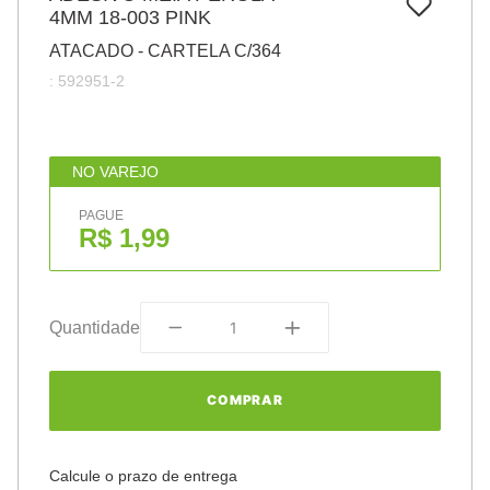
7
º
4MM 18-003 PINK
papel
ATACADO - CARTELA C/364
8
º
cola
:
592951-2
9
º
havaianas
10
º
barbante
NO VAREJO
PAGUE
R$ 1,99
Quantidade
COMPRAR
Calcule o prazo de entrega