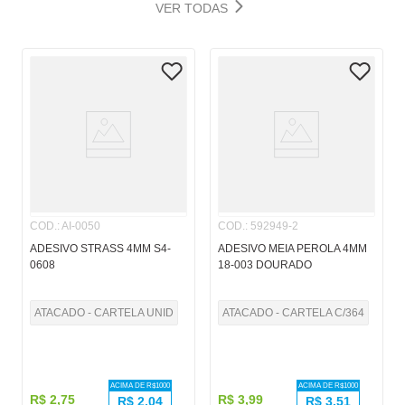
VER TODAS
COD.
:
AI-0050
COD.
:
592949-2
ADESIVO STRASS 4MM S4-
ADESIVO MEIA PEROLA 4MM
0608
18-003 DOURADO
ATACADO - CARTELA UNID
ATACADO - CARTELA C/364
ACIMA DE R$
1000
ACIMA DE R$
1000
R$
2
,
75
R$
3
,
99
R$
2,04
R$
3,51