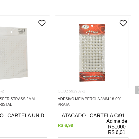
-2
COD.
:
592937-2
SFER STRASS 2MM
ADESIVO MEIA PEROLA 8MM 18-001
RISTAL
PRATA
 - CARTELA UNID
ATACADO - CARTELA C/91
Acima de
R$
6
,
99
R$
1000
R$
6,01