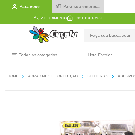
Para você
Para sua empresa
ATENDIMENTO
INSTITUCIONAL
TERMOS MAIS BUSCADOS
Todas as categorias
Lista Escolar
1
º
caderno
2
º
linha
ARMARINHO E CONFECÇÃO
BIJUTERIAS
ADESIVO
3
º
caneta
4
º
tecido
5
º
caixa
6
º
papel
7
º
pincel