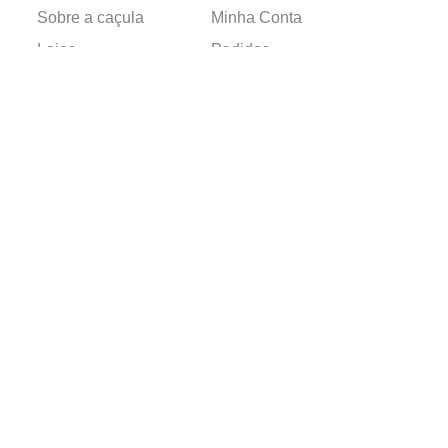
Sobre a caçula
Minha Conta
Lojas
Pedidos
Trabalhe Conosco
Verificada por
Powered by
Developed by