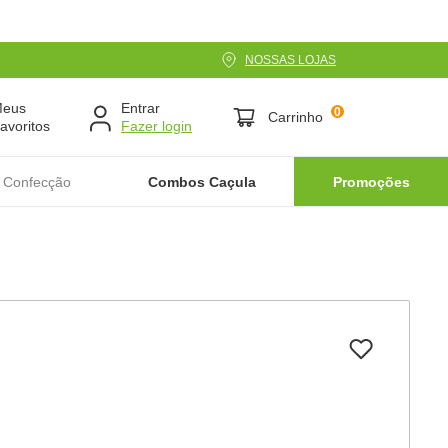
NOSSAS LOJAS
Meus
Entrar
0
Carrinho
avoritos
 Confecção
Combos Caçula
Promoções