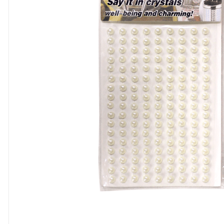
8
º
cola
9
º
barbante
10
º
fita