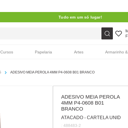
Tudo em um só lugar!
Faça sua busca aqui
F
Cursos
Papelaria
Artes
Armarinho &
S
ADESIVO MEIA PEROLA 4MM P4-0608 B01 BRANCO
ADESIVO MEIA PEROLA
4MM P4-0608 B01
BRANCO
ATACADO - CARTELA UNID
:
488483-2