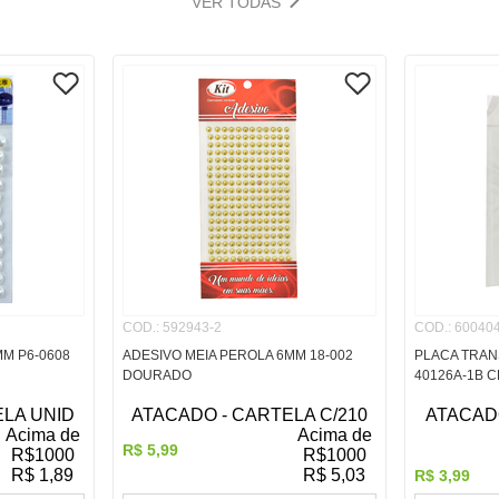
VER TODAS
COD.
:
592943-2
COD.
:
600404
MM P6-0608
ADESIVO MEIA PEROLA 6MM 18-002
PLACA TRAN
DOURADO
40126A-1B C
ELA UNID
ATACADO - CARTELA C/210
ATACADO
Acima de
Acima de
R$
5
,
99
R$
1000
R$
1000
R$
1,89
R$
5,03
R$
3
,
99