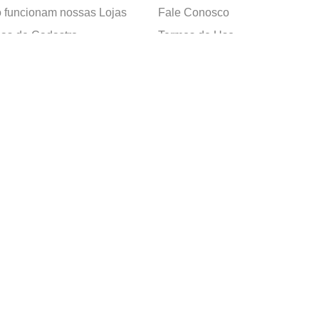
funcionam nossas Lojas
Fale Conosco
as de Cadastro
Termos de Uso
 e Devolução
E-mail:
sac@cacula
.
com
ica de Privacidade
Telefone:
4020
-
0220
ça nossos cursos
Horário SAC:
nosso canal no
Seg. a Sex. 08:30 às 17:45
sapp
(exceto feriados)
apelaria Ltda. CNPJ: 05.214.053/0018-77