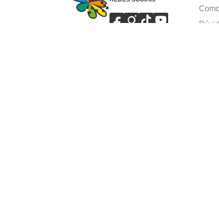
Como 
Dúvid
Troca
Polít
Conhe
Siga 
What
Formas de pagamento
Ⓒ Copyright 1982-2025 Grupo Caçula - Parco P