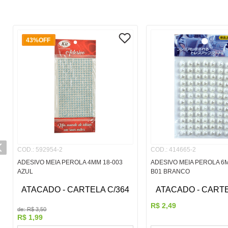
43%
OFF
COD.
:
592954-2
COD.
:
414665-2
ADESIVO MEIA PEROLA 4MM 18-003
ADESIVO MEIA PEROLA 6
AZUL
B01 BRANCO
ATACADO - CARTELA C/364
ATACADO - CART
R$
2
,
49
de:
R$
3
,
50
R$
1
,
99