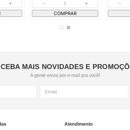
＋
－
＋
－
R
COMPRAR
CEBA MAIS NOVIDADES E PROMOÇ
A gente envia por e-mail pra você!
das
Atendimento