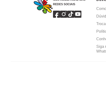
REDES SOCIAIS
Como 
Dúvid
Troca
Polít
Conhe
Siga 
What
Formas de pagamento