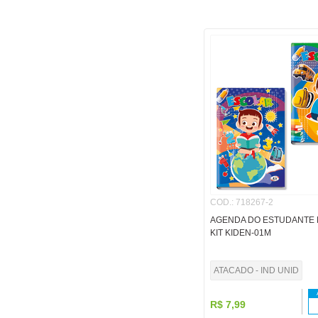
COD.
:
718267-2
AGENDA DO ESTUDANTE 
KIT KIDEN-01M
ATACADO - IND UNID
R$
7
,
99