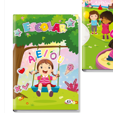
8
º
cola
9
º
barbante
10
º
fita