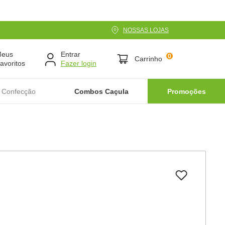
NOSSAS LOJAS
Meus
Entrar
0
Carrinho
avoritos
 Confecção
Combos Caçula
Promoções