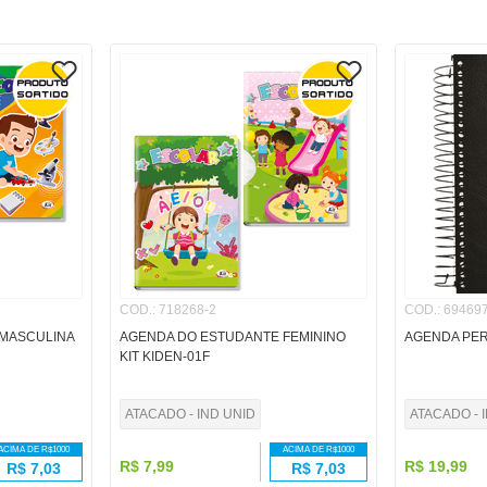
COD.
:
718268-2
COD.
:
694697
MASCULINA
AGENDA DO ESTUDANTE FEMININO
AGENDA PER
KIT KIDEN-01F
ATACADO - IND UNID
ATACADO - 
ACIMA DE R$
1000
ACIMA DE R$
1000
R$
7
,
99
R$
19
,
99
R$
7,03
R$
7,03