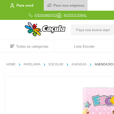
Para você
Para sua empresa
ATENDIMENTO
INSTITUCIONAL
TERMOS MAIS BUSCADOS
Todas as categorias
Lista Escolar
1
º
caderno
2
º
linha
PAPELARIA
ESCOLAR
AGENDAS
AGENDA DO 
3
º
caneta
4
º
tecido
5
º
caixa
6
º
papel
7
º
pincel