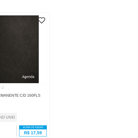
-2
MANENTE C/D 160FLS
IND UNID
ACIMA DE R$
1000
R$
17,59