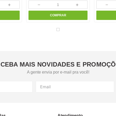
＋
－
＋
－
COMPRAR
CEBA MAIS NOVIDADES E PROMOÇ
A gente envia por e-mail pra você!
das
Atendimento