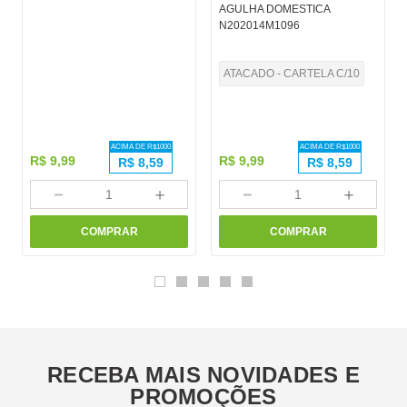
AGULHA DOMESTICA
N202014M1096
ATACADO - CARTELA C/10
ACIMA DE R$
1000
ACIMA DE R$
1000
R$
9
,
99
R$
9
,
99
R$
8,59
R$
8,59
－
＋
－
＋
COMPRAR
COMPRAR
RECEBA MAIS NOVIDADES E
PROMOÇÕES