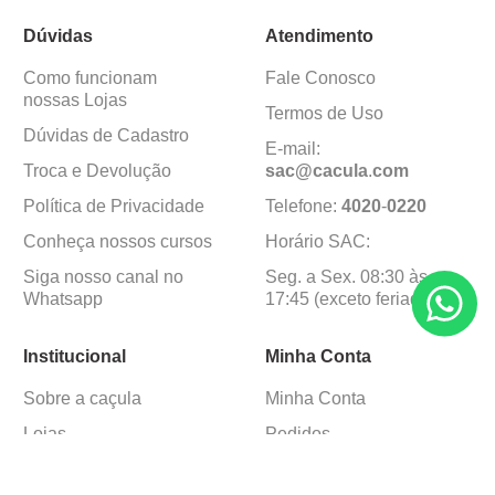
Dúvidas
Atendimento
Como funcionam
Fale Conosco
nossas Lojas
Termos de Uso
Dúvidas de Cadastro
E-mail:
Troca e Devolução
sac@cacula
.
com
Política de Privacidade
Telefone:
4020
-
0220
Conheça nossos cursos
Horário SAC:
Siga nosso canal no
Seg. a Sex. 08:30 às
Whatsapp
17:45 (exceto feriados)
Institucional
Minha Conta
Sobre a caçula
Minha Conta
Lojas
Pedidos
Trabalhe Conosco