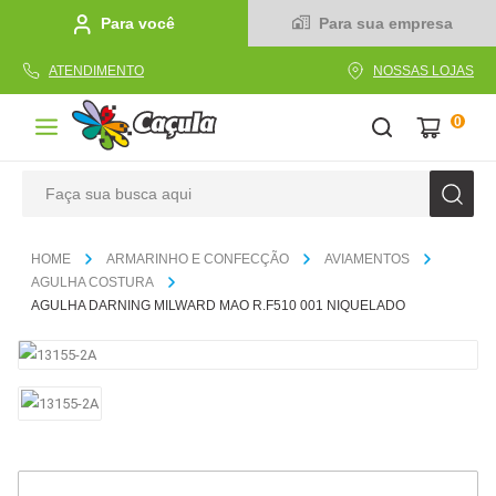
Para você
Para sua empresa
ATENDIMENTO
NOSSAS LOJAS
0
Faça sua busca aqui
TERMOS MAIS BUSCADOS
ARMARINHO E CONFECÇÃO
AVIAMENTOS
1
º
caderno
AGULHA COSTURA
AGULHA DARNING MILWARD MAO R.F510 001 NIQUELADO
2
º
linha
3
º
caneta
4
º
tecido
5
º
caixa
6
º
pincel