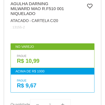
7
º
AGULHA DARNING
papel
MILWARD MAO R.F510 001
8
º
cola
NIQUELADO
9
º
barbante
ATACADO - CARTELA C/20
:
13155-2
10
º
havaianas
NO VAREJO
PAGUE
R$ 10,99
ACIMA DE R$ 1000
PAGUE
R$ 9,67
Quantidade