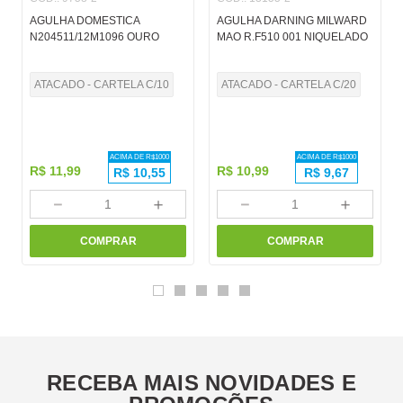
AGULHA DOMESTICA
AGULHA DARNING MILWARD
N204511/12M1096 OURO
MAO R.F510 001 NIQUELADO
ATACADO - CARTELA C/10
ATACADO - CARTELA C/20
ACIMA DE R$
1000
ACIMA DE R$
1000
R$
11
,
99
R$
10
,
99
R$
10,55
R$
9,67
－
＋
－
＋
COMPRAR
COMPRAR
RECEBA MAIS NOVIDADES E