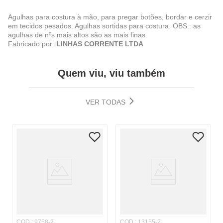
Agulhas para costura à mão, para pregar botões, bordar e cerzir
em tecidos pesados. Agulhas sortidas para costura. OBS.: as
agulhas de nºs mais altos são as mais finas.
Fabricado por:
LINHAS CORRENTE LTDA
Quem viu, viu também
VER TODAS
COD.
:
9758-2
COD.
:
13155-2