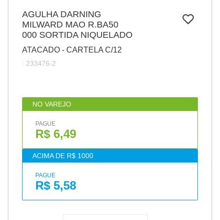
7
º
papel
AGULHA DARNING
MILWARD MAO R.BA50
8
º
cola
000 SORTIDA NIQUELADO
9
º
barbante
ATACADO - CARTELA C/12
10
º
havaianas
:
233476-2
NO VAREJO
PAGUE
R$ 6,49
ACIMA DE R$ 1000
PAGUE
R$ 5,58