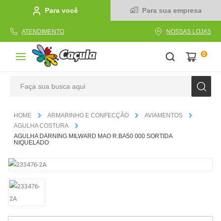
Para você
Para sua empresa
ATENDIMENTO
NOSSAS LOJAS
0
Faça sua busca aqui
TERMOS MAIS BUSCADOS
ARMARINHO E CONFECÇÃO
AVIAMENTOS
1
º
caderno
AGULHA COSTURA
AGULHA DARNING MILWARD MAO R.BA50 000 SORTIDA
2
º
linha
NIQUELADO
3
º
caneta
4
º
tecido
5
º
caixa
6
º
pincel