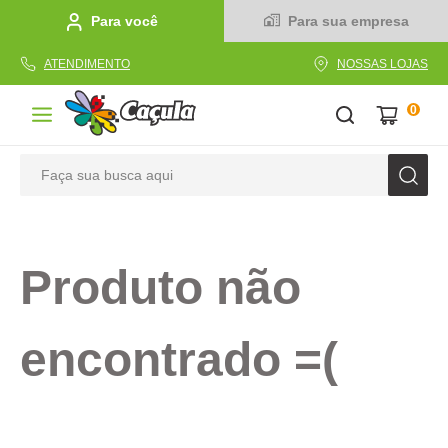
Para você
Para sua empresa
ATENDIMENTO
NOSSAS LOJAS
0
Faça sua busca aqui
TERMOS MAIS BUSCADOS
1
º
caderno
Produto não
2
º
linha
3
º
caneta
encontrado =(
4
º
tecido
5
º
caixa
6
º
papel