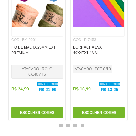
6
º
papel
7
º
pincel
8
º
cola
COD.
:
FM-0001
COD.
:
P-7453
9
º
barbante
FIO DE MALHA 25MM EXT
BORRACHA EVA
10
º
fita
PREMIUM
40X47X1.4MM
ATACADO - ROLO
ATACADO - PCT C/10
C/140MTS
ACIMA DE R$
1000
ACIMA DE R$
1000
R$
24
,
99
R$
16
,
99
R$
21,99
R$
13,25
ESCOLHER CORES
ESCOLHER CORES