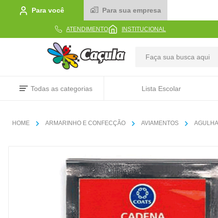
Para você
Para sua empresa
ATENDIMENTO
INSTITUCIONAL
TERMOS MAIS BUSCADOS
Todas as categorias
Lista Escolar
1
º
caderno
2
º
linha
ARMARINHO E CONFECÇÃO
AVIAMENTOS
AGULHA
3
º
caneta
4
º
tecido
5
º
caixa
6
º
papel
7
º
pincel