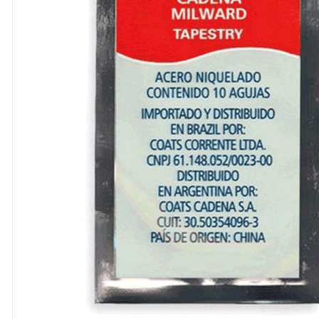
8
º
cola
9
º
barbante
10
º
fita