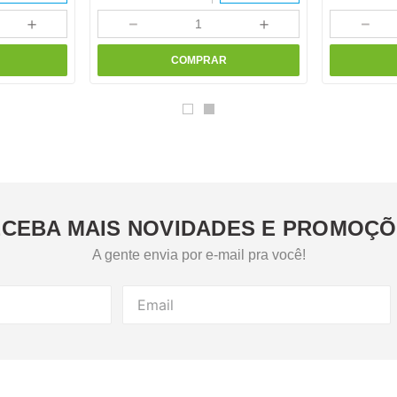
＋
－
＋
－
COMPRAR
CEBA MAIS NOVIDADES E PROMOÇ
A gente envia por e-mail pra você!