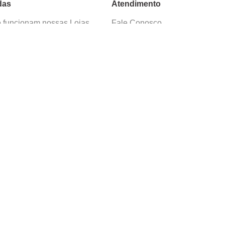
das
Atendimento
funcionam nossas Lojas
Fale Conosco
as de Cadastro
Termos de Uso
 e Devolução
E-mail:
sac@cacula
.
com
ica de Privacidade
Telefone:
4020
-
0220
ça nossos cursos
Horário SAC:
nosso canal no
Seg. a Sex. 08:30 às 17:45
sapp
(exceto feriados)