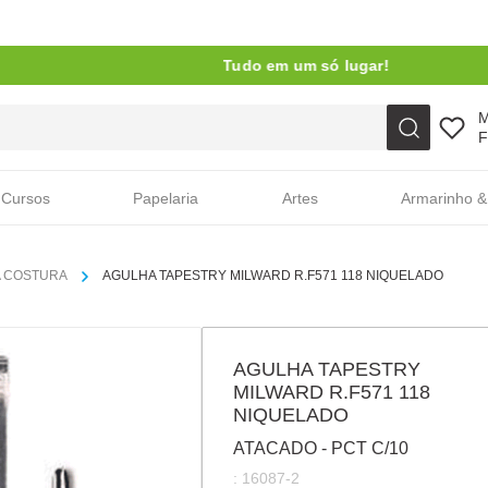
Tudo em um só lugar!
Faça sua busca aqui
F
Cursos
Papelaria
Artes
Armarinho &
 COSTURA
AGULHA TAPESTRY MILWARD R.F571 118 NIQUELADO
AGULHA TAPESTRY
MILWARD R.F571 118
NIQUELADO
ATACADO - PCT C/10
:
16087-2