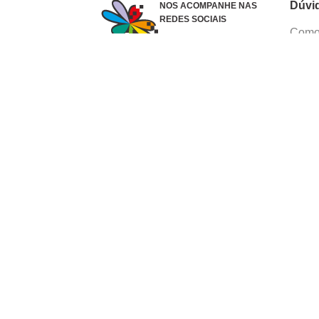
Dúvi
NOS ACOMPANHE NAS
REDES SOCIAIS
Como 
Dúvid
Troca
Polít
Conhe
Siga 
What
Formas de pagamento