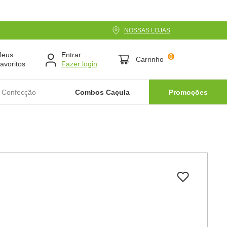
NOSSAS LOJAS
Meus
Entrar
0
Carrinho
avoritos
 Confecção
Combos Caçula
Promoções