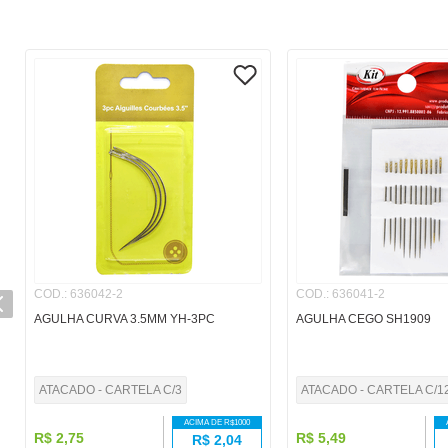
COD.
:
636042-2
COD.
:
636041-2
AGULHA CURVA 3.5MM YH-3PC
AGULHA CEGO SH1909
ATACADO - CARTELA C/3
ATACADO - CARTELA C/1
ACIMA DE R$
1000
R$
2
,
75
R$
5
,
49
R$
2,04