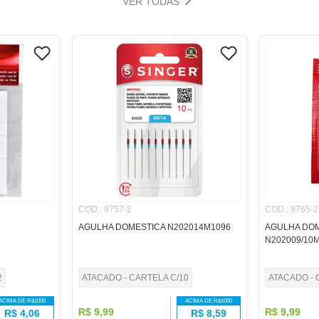
VER TODAS
COD.
:
9757-2
COD.
:
9765-2
AGULHA DOMESTICA N202014M1096
AGULHA DO
N202009/10
2
ATACADO - CARTELA C/10
ATACADO - 
ACIMA DE R$
1000
ACIMA DE R$
1000
R$
9
,
99
R$
9
,
99
R$
4,06
R$
8,59