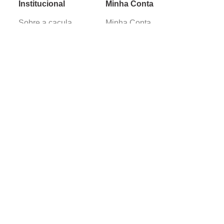
Institucional
Minha Conta
Sobre a caçula
Minha Conta
Lojas
Pedidos
Trabalhe Conosco
Verificada por