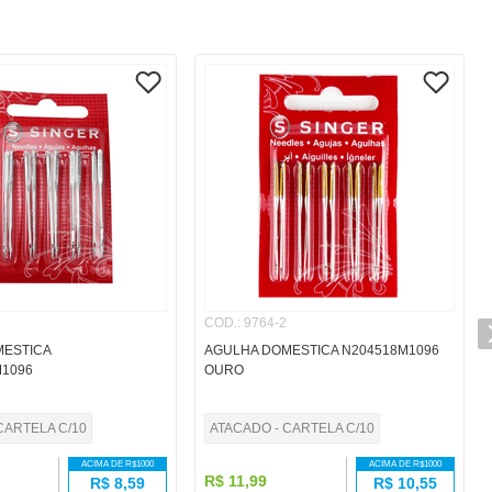
COD.
:
9764-2
MESTICA
AGULHA DOMESTICA N204518M1096
M1096
OURO
CARTELA C/10
ATACADO - CARTELA C/10
ACIMA DE R$
1000
ACIMA DE R$
1000
R$
11
,
99
R$
8,59
R$
10,55