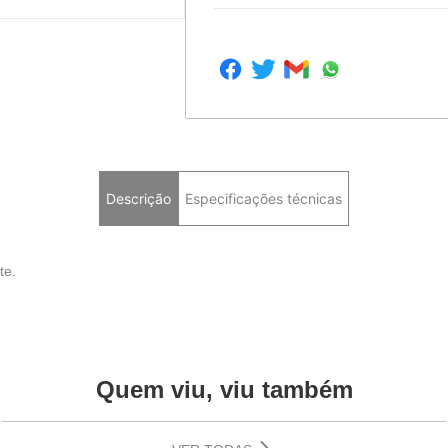
Descrição
Especificações técnicas
te.
Quem viu, viu também