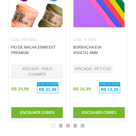
6
º
pincel
7
º
papel
8
º
cola
COD.
:
FM-0001
COD.
:
P-7453
9
º
barbante
FIO DE MALHA 25MM EXT
BORRACHA EVA
10
º
havaianas
PREMIUM
40X47X1.4MM
ATACADO - ROLO
ATACADO - PCT C/10
C/140MTS
ACIMA DE R$
1000
ACIMA DE R$
1000
R$
24
,
99
R$
16
,
99
R$
21,99
R$
13,25
ESCOLHER CORES
ESCOLHER CORES