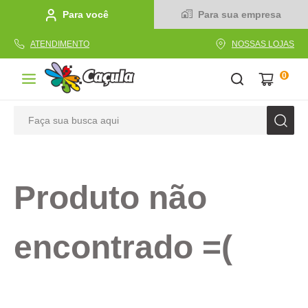
Para você
Para sua empresa
ATENDIMENTO
NOSSAS LOJAS
0
Faça sua busca aqui
TERMOS MAIS BUSCADOS
1
º
caderno
Produto não
2
º
linha
3
º
caneta
encontrado =(
4
º
tecido
5
º
caixa
6
º
pincel