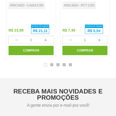
ATACADO - CAIXA C/50
ATACADO - PCT C/25
ACIMA DE R$
1000
ACIMA DE R$
1000
R$
23
,
99
R$
7
,
49
R$
21,11
R$
5,54
－
＋
－
＋
COMPRAR
COMPRAR
RECEBA MAIS NOVIDADES E
PROMOÇÕES
A gente envia por e-mail pra você!