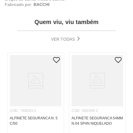
Fabricado por:
BACCHI
Quem viu, viu também
VER TODAS
COD.
:
768043-2
COD.
:
660399-2
ALFINETE SEGURANCA N. 5
ALFINETE SEGURANCA 54MM
C/50
N.04 SP4N NIQUELADO