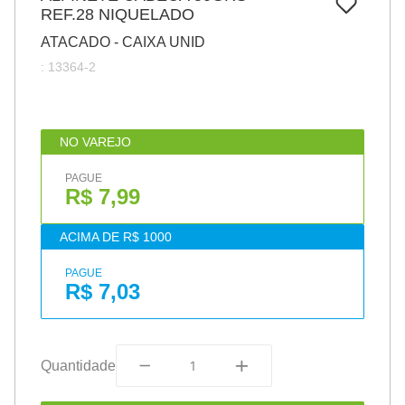
7
º
REF.28 NIQUELADO
papel
ATACADO - CAIXA UNID
8
º
cola
:
13364-2
9
º
barbante
10
º
havaianas
NO VAREJO
PAGUE
R$ 7,99
ACIMA DE R$ 1000
PAGUE
R$ 7,03
Quantidade