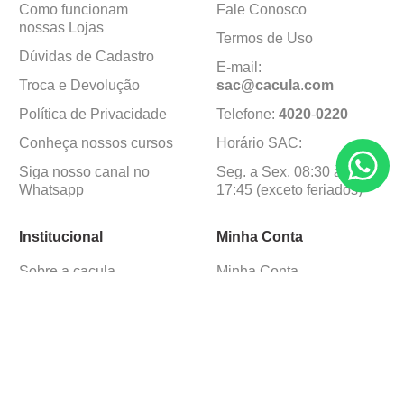
Como funcionam
Fale Conosco
nossas Lojas
Termos de Uso
Dúvidas de Cadastro
E-mail:
Troca e Devolução
sac@cacula
.
com
Política de Privacidade
Telefone:
4020
-
0220
Conheça nossos cursos
Horário SAC:
Siga nosso canal no
Seg. a Sex. 08:30 às
Whatsapp
17:45 (exceto feriados)
Institucional
Minha Conta
Sobre a caçula
Minha Conta
Lojas
Pedidos
Trabalhe Conosco
Formas de pagamento