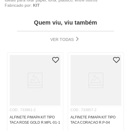
Ideais para fixar papel, lona, plástico, entre outros
Fabricado por:
KIT
Quem viu, viu também
VER TODAS
COD.
:
733861-2
COD.
:
733857-2
ALFINETE P/MAPA KIT TIPO
ALFINETE P/MAPA KIT TIPO
TACA ROSE GOLD R.MPL-01-1
TACA CORACAO R.P-04