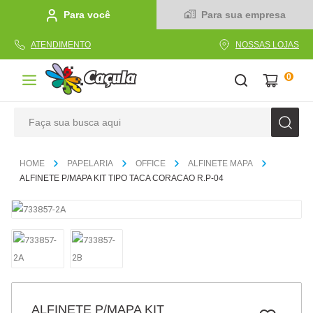
Para você
Para sua empresa
ATENDIMENTO
NOSSAS LOJAS
0
Faça sua busca aqui
TERMOS MAIS BUSCADOS
PAPELARIA
OFFICE
ALFINETE MAPA
1
º
caderno
ALFINETE P/MAPA KIT TIPO TACA CORACAO R.P-04
2
º
linha
3
º
caneta
4
º
tecido
5
º
caixa
6
º
papel
ALFINETE P/MAPA KIT