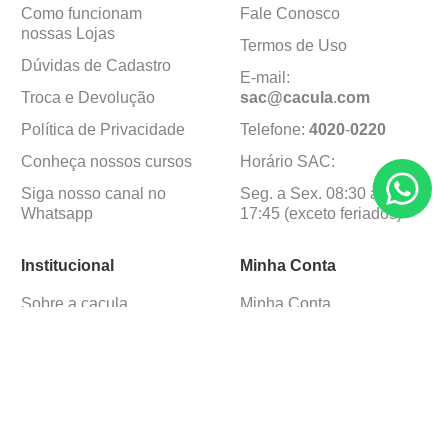
Como funcionam
Fale Conosco
nossas Lojas
Termos de Uso
Dúvidas de Cadastro
E-mail:
Troca e Devolução
sac@cacula
.
com
Política de Privacidade
Telefone:
4020
-
0220
Conheça nossos cursos
Horário SAC:
Siga nosso canal no
Seg. a Sex. 08:30 às
Whatsapp
17:45 (exceto feriados)
Institucional
Minha Conta
Sobre a caçula
Minha Conta
Lojas
Pedidos
Trabalhe Conosco
Formas de pagamento