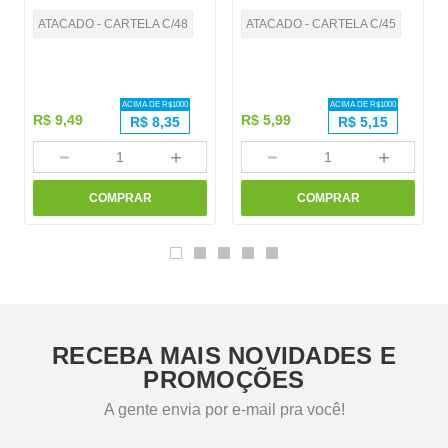
ATACADO - CARTELA C/48
ATACADO - CARTELA C/45
ACIMA DE R$
1000
ACIMA DE R$
1000
R$
9
,
49
R$
5
,
99
R$
8,35
R$
5,15
－
＋
－
＋
COMPRAR
COMPRAR
RECEBA MAIS NOVIDADES E
PROMOÇÕES
A gente envia por e-mail pra você!