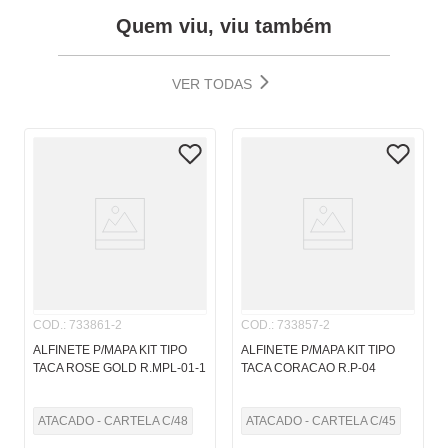
Quem viu, viu também
VER TODAS
COD.
:
733861-2
COD.
:
733857-2
ALFINETE P/MAPA KIT TIPO
ALFINETE P/MAPA KIT TIPO
TACA ROSE GOLD R.MPL-01-1
TACA CORACAO R.P-04
ATACADO - CARTELA C/48
ATACADO - CARTELA C/45