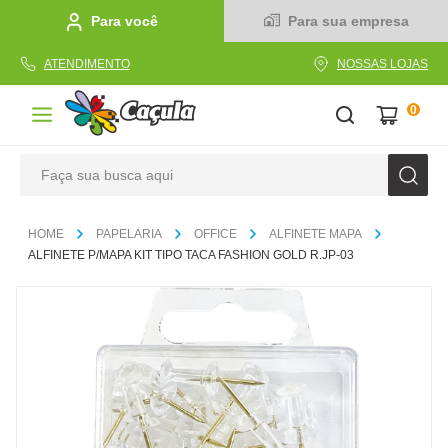
Para você
Para sua empresa
ATENDIMENTO
NOSSAS LOJAS
0
Faça sua busca aqui
TERMOS MAIS BUSCADOS
PAPELARIA
OFFICE
ALFINETE MAPA
1
º
caderno
ALFINETE P/MAPA KIT TIPO TACA FASHION GOLD R.JP-03
2
º
linha
3
º
caneta
4
º
tecido
5
º
caixa
6
º
pincel