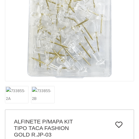
7
º
papel
8
º
cola
9
º
barbante
10
º
pasta
ALFINETE P/MAPA KIT
TIPO TACA FASHION
GOLD R.JP-03