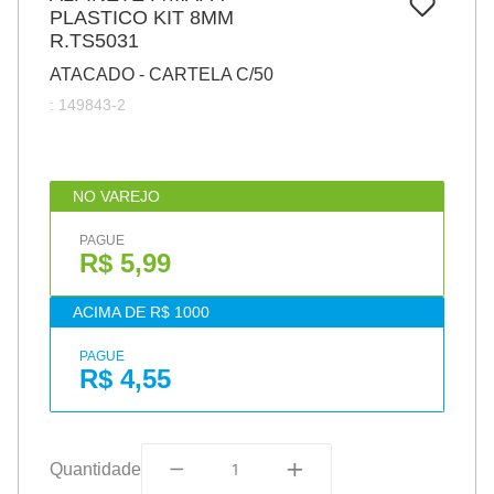
7
º
PLASTICO KIT 8MM
pincel
R.TS5031
8
º
cola
ATACADO - CARTELA C/50
9
º
barbante
:
149843-2
10
º
fita
NO VAREJO
PAGUE
R$ 5,99
ACIMA DE R$ 1000
PAGUE
R$ 4,55
Quantidade