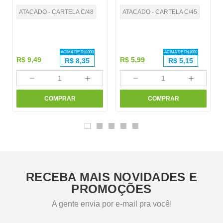
ATACADO - CARTELA C/48
ATACADO - CARTELA C/45
ACIMA DE R$
1000
ACIMA DE R$
1000
R$
9
,
49
R$
5
,
99
R$
8,35
R$
5,15
－
＋
－
＋
COMPRAR
COMPRAR
RECEBA MAIS NOVIDADES E
PROMOÇÕES
A gente envia por e-mail pra você!