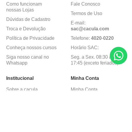
Como funcionam
Fale Conosco
nossas Lojas
Termos de Uso
Dúvidas de Cadastro
E-mail:
Troca e Devolução
sac@cacula
.
com
Política de Privacidade
Telefone:
4020
-
0220
Conheça nossos cursos
Horário SAC:
Siga nosso canal no
Seg. a Sex. 08:30 às
Whatsapp
17:45 (exceto feriados)
Institucional
Minha Conta
Sobre a caçula
Minha Conta
Lojas
Pedidos
Trabalhe Conosco
Formas de pagamento