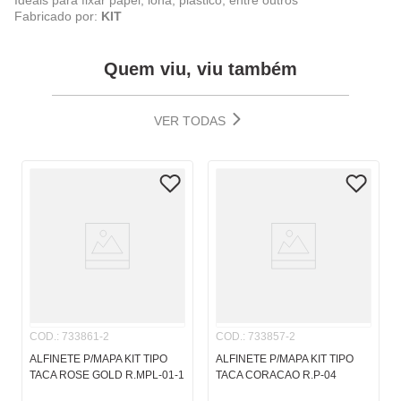
Ideais para fixar papel, lona, plástico, entre outros
Fabricado por:
KIT
Quem viu, viu também
VER TODAS
COD.
:
733861-2
COD.
:
733857-2
ALFINETE P/MAPA KIT TIPO
ALFINETE P/MAPA KIT TIPO
TACA ROSE GOLD R.MPL-01-1
TACA CORACAO R.P-04