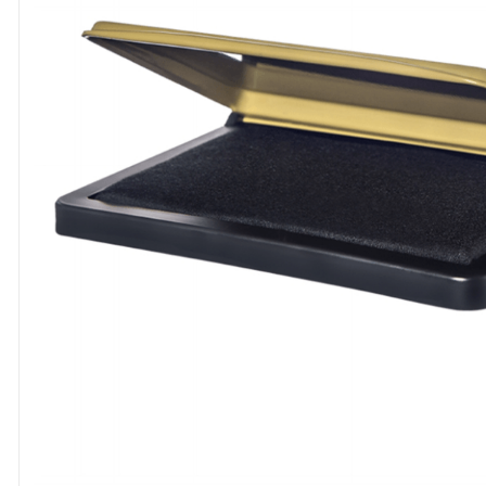
8
º
cola
9
º
barbante
10
º
fita