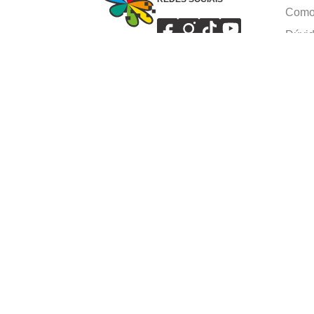
Como 
Dúvid
Troca
Polít
Conhe
Siga 
What
Formas de pagamento
Ⓒ Copyright 1982-2025 Grupo Caçula - Parco P