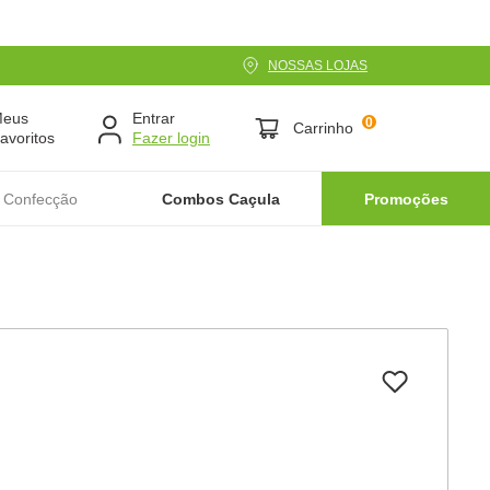
NOSSAS LOJAS
Meus
Entrar
0
Carrinho
avoritos
 Confecção
Combos Caçula
Promoções