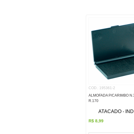
COD.
:
195361-2
ALMOFADA P/CARIMBO N.
R.170
ATACADO - IND
R$
8
,
99