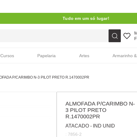
Tudo em um só lugar!
Faça sua busca aqui
F
Cursos
Papelaria
Artes
Armarinho &
OFADA P/CARIMBO N-3 PILOT PRETO R.1470002PR
ALMOFADA P/CARIMBO N-
3 PILOT PRETO
R.1470002PR
ATACADO - IND UNID
:
7856-2