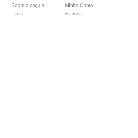
Sobre a caçula
Minha Conta
Lojas
Pedidos
Trabalhe Conosco
Verificada por
Powered by
Developed by