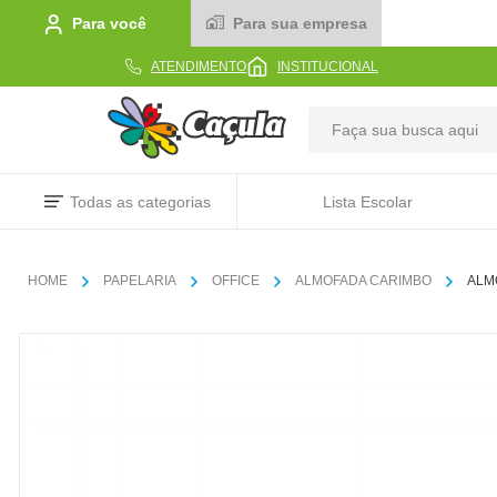
Para você
Para sua empresa
ATENDIMENTO
INSTITUCIONAL
TERMOS MAIS BUSCADOS
Todas as categorias
Lista Escolar
1
º
caderno
2
º
linha
PAPELARIA
OFFICE
ALMOFADA CARIMBO
ALM
3
º
caneta
4
º
tecido
5
º
caixa
6
º
papel
7
º
pincel