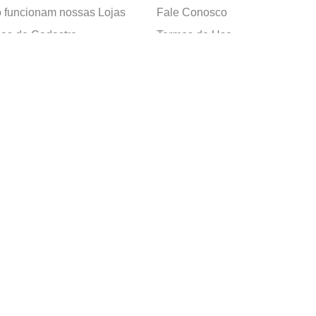
funcionam nossas Lojas
Fale Conosco
as de Cadastro
Termos de Uso
 e Devolução
E-mail:
sac@cacula
.
com
ica de Privacidade
Telefone:
4020
-
0220
ça nossos cursos
Horário SAC:
nosso canal no
Seg. a Sex. 08:30 às 17:45
sapp
(exceto feriados)
apelaria Ltda. CNPJ: 05.214.053/0018-77