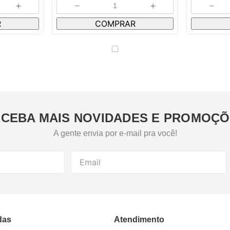
＋
－
＋
－
R
COMPRAR
CEBA MAIS NOVIDADES E PROMOÇ
A gente envia por e-mail pra você!
das
Atendimento