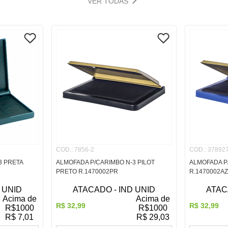
VER TODAS
COD.
:
7856-2
COD.
:
378927
3 PRETA
ALMOFADA P/CARIMBO N-3 PILOT
ALMOFADA P/
PRETO R.1470002PR
R.1470002AZ
 UNID
ATACADO - IND UNID
ATAC
Acima de
Acima de
R$
32
,
99
R$
32
,
99
R$
1000
R$
1000
R$
7,01
R$
29,03