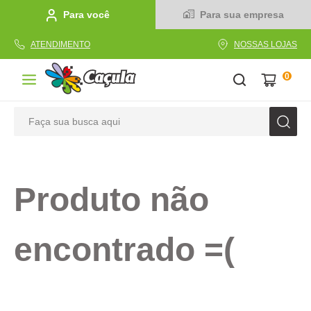
Para você
Para sua empresa
ATENDIMENTO
NOSSAS LOJAS
0
Faça sua busca aqui
TERMOS MAIS BUSCADOS
1
º
caderno
Produto não
2
º
linha
3
º
caneta
encontrado =(
4
º
tecido
5
º
caixa
6
º
papel