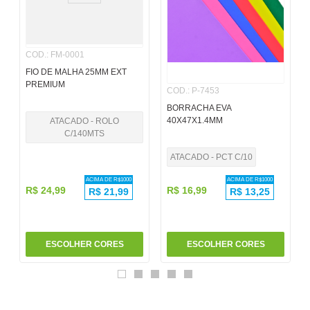
6
º
papel
7
º
pincel
COD.
:
FM-0001
8
º
cola
FIO DE MALHA 25MM EXT
PREMIUM
COD.
:
P-7453
9
º
barbante
BORRACHA EVA
10
º
fita
40X47X1.4MM
ATACADO - ROLO
C/140MTS
ATACADO - PCT C/10
ACIMA DE R$
1000
ACIMA DE R$
1000
R$
24
,
99
R$
16
,
99
R$
21,99
R$
13,25
ESCOLHER CORES
ESCOLHER CORES