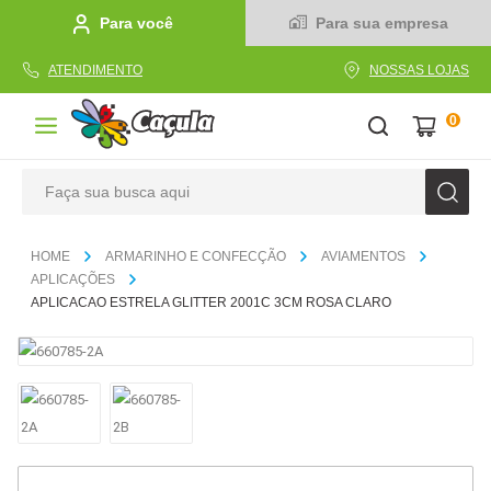
Para você
Para sua empresa
ATENDIMENTO
NOSSAS LOJAS
0
Faça sua busca aqui
TERMOS MAIS BUSCADOS
ARMARINHO E CONFECÇÃO
AVIAMENTOS
1
º
caderno
APLICAÇÕES
APLICACAO ESTRELA GLITTER 2001C 3CM ROSA CLARO
2
º
linha
3
º
caneta
4
º
tecido
5
º
caixa
6
º
papel