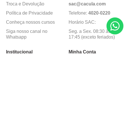
Troca e Devolução
sac@cacula
.
com
Política de Privacidade
Telefone:
4020
-
0220
Conheça nossos cursos
Horário SAC:
Siga nosso canal no
Seg. a Sex. 08:30 às
Whatsapp
17:45 (exceto feriados)
Institucional
Minha Conta
Sobre a caçula
Minha Conta
Lojas
Pedidos
Trabalhe Conosco
Formas de pagamento