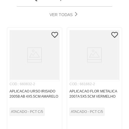
VER TODAS
COD.
:
660832-2
COD.
:
661662-2
APLICACAO URSO IRISADO
APLICACAO FLOR METALICA
2005B AB 4X5.5CM AMARELO
2007A 5X5.5CM VERMELHO
ATACADO - PCT C/5
ATACADO - PCT C/5