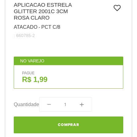
7
º
APLICACAO ESTRELA
pincel
GLITTER 2001C 3CM
8
º
cola
ROSA CLARO
9
º
barbante
ATACADO - PCT C/8
:
660785-2
10
º
fita
NO VAREJO
PAGUE
R$ 1,99
Quantidade
COMPRAR