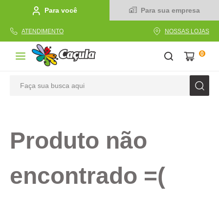
Para você
Para sua empresa
ATENDIMENTO
NOSSAS LOJAS
0
Faça sua busca aqui
TERMOS MAIS BUSCADOS
1
º
caderno
Produto não
2
º
linha
3
º
caneta
encontrado =(
4
º
tecido
5
º
caixa
6
º
pincel