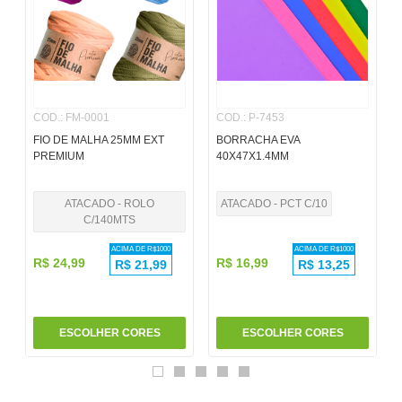
6
º
pincel
7
º
papel
8
º
cola
COD.
:
FM-0001
COD.
:
P-7453
9
º
barbante
FIO DE MALHA 25MM EXT
BORRACHA EVA
10
º
pasta
PREMIUM
40X47X1.4MM
ATACADO - ROLO
ATACADO - PCT C/10
C/140MTS
ACIMA DE R$
1000
ACIMA DE R$
1000
R$
24
,
99
R$
16
,
99
R$
21,99
R$
13,25
ESCOLHER CORES
ESCOLHER CORES