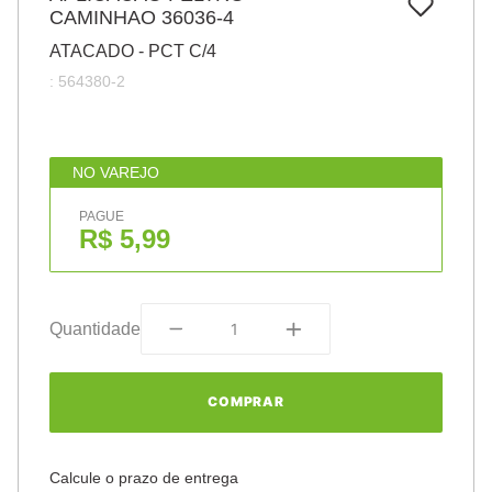
7
º
CAMINHAO 36036-4
pincel
ATACADO - PCT C/4
8
º
cola
:
564380-2
9
º
barbante
10
º
fita
NO VAREJO
PAGUE
R$ 5,99
Quantidade
COMPRAR
Calcule o prazo de entrega