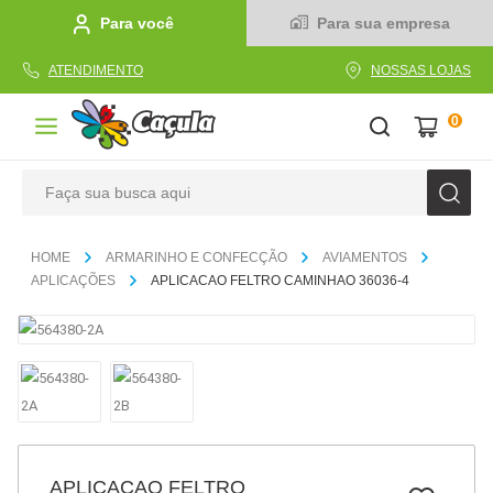
Para você
Para sua empresa
ATENDIMENTO
NOSSAS LOJAS
0
Faça sua busca aqui
TERMOS MAIS BUSCADOS
ARMARINHO E CONFECÇÃO
AVIAMENTOS
1
º
caderno
APLICAÇÕES
APLICACAO FELTRO CAMINHAO 36036-4
2
º
linha
3
º
caneta
4
º
tecido
5
º
caixa
6
º
papel
APLICACAO FELTRO