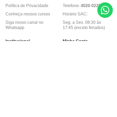
Política de Privacidade
Telefone:
4020
-
0220
Conheça nossos cursos
Horário SAC:
Siga nosso canal no
Seg. a Sex. 08:30 às
Whatsapp
17:45 (exceto feriados)
Institucional
Minha Conta
Sobre a caçula
Minha Conta
Lojas
Pedidos
Trabalhe Conosco
Formas de pagamento