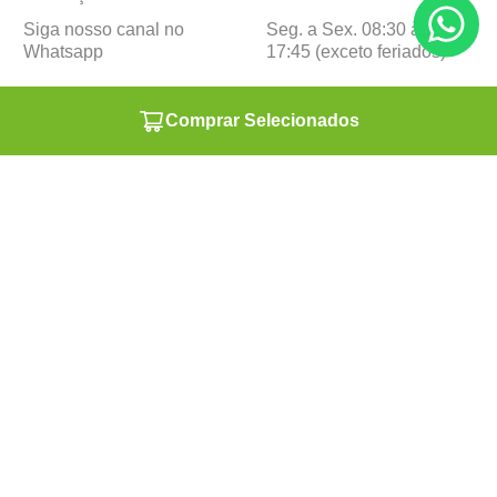
Siga nosso canal no
Seg. a Sex. 08:30 às
Whatsapp
17:45 (exceto feriados)
Institucional
Minha Conta
Comprar Selecionados
Sobre a caçula
Minha Conta
Lojas
Pedidos
Trabalhe Conosco
Formas de pagamento
Verificada por