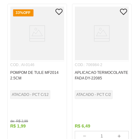
33%
OFF
COD.
:
AI-0146
COD.
:
706984-2
POMPOM DE TULE MF2014
APLICACAO TERMOCOLANTE
2.5CM
FADA DY-22085
ATACADO - PCT C/12
ATACADO - PCT C/2
de:
R$
2
,
99
R$
1
,
99
R$
6
,
49
－
＋