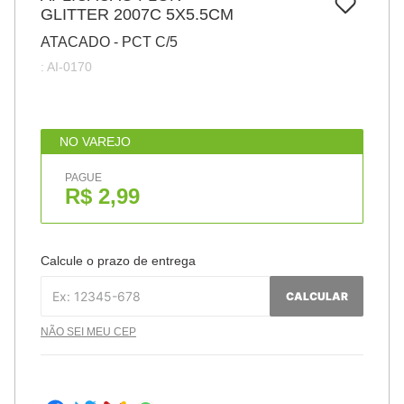
7
º
GLITTER 2007C 5X5.5CM
papel
ATACADO - PCT C/5
8
º
cola
:
AI-0170
9
º
barbante
10
º
havaianas
NO VAREJO
PAGUE
R$ 2,99
Calcule o prazo de entrega
CALCULAR
NÃO SEI MEU CEP