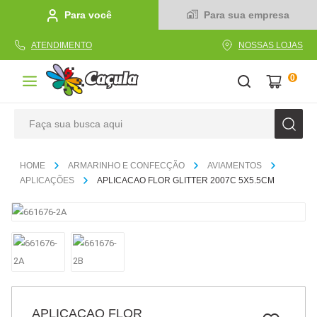
Para você
Para sua empresa
ATENDIMENTO
NOSSAS LOJAS
0
Faça sua busca aqui
TERMOS MAIS BUSCADOS
ARMARINHO E CONFECÇÃO
AVIAMENTOS
1
º
caderno
APLICAÇÕES
APLICACAO FLOR GLITTER 2007C 5X5.5CM
2
º
linha
3
º
caneta
4
º
tecido
5
º
caixa
6
º
pincel
APLICACAO FLOR