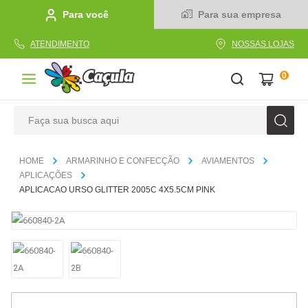
Para você
Para sua empresa
ATENDIMENTO
NOSSAS LOJAS
0
Faça sua busca aqui
TERMOS MAIS BUSCADOS
ARMARINHO E CONFECÇÃO
AVIAMENTOS
1
º
caderno
APLICAÇÕES
APLICACAO URSO GLITTER 2005C 4X5.5CM PINK
2
º
linha
3
º
caneta
4
º
tecido
5
º
caixa
6
º
papel