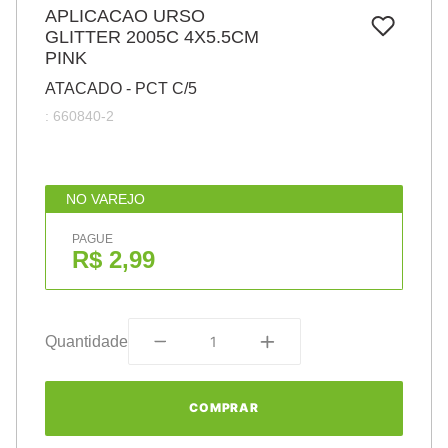
7
º
APLICACAO URSO
pincel
GLITTER 2005C 4X5.5CM
8
º
cola
PINK
9
º
barbante
ATACADO - PCT C/5
:
660840-2
10
º
fita
NO VAREJO
PAGUE
R$ 2,99
Quantidade
COMPRAR