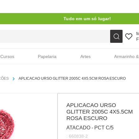
Tudo em um só lugar!
Faça sua busca aqui
F
Cursos
Papelaria
Artes
Armarinho &
ÇÕES
APLICACAO URSO GLITTER 2005C 4X5.5CM ROSA ESCURO
APLICACAO URSO
GLITTER 2005C 4X5.5CM
ROSA ESCURO
ATACADO - PCT C/5
:
660838-2