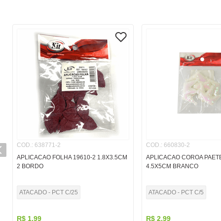
COD.
:
638771-2
COD.
:
660830-2
APLICACAO FOLHA 19610-2 1.8X3.5CM
APLICACAO COROA PAET
2 BORDO
4.5X5CM BRANCO
ATACADO - PCT C/25
ATACADO - PCT C/5
R$
1
,
99
R$
2
,
99