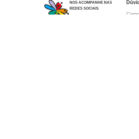
Dúvi
NOS ACOMPANHE NAS
REDES SOCIAIS
Como 
Dúvid
Troca
Polít
Conhe
Siga 
What
Formas de pagamento