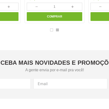
＋
－
＋
－
COMPRAR
CEBA MAIS NOVIDADES E PROMOÇ
A gente envia por e-mail pra você!