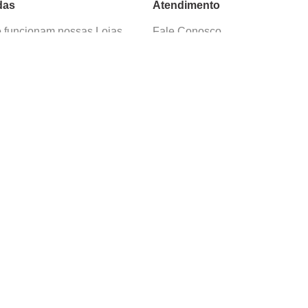
das
Atendimento
funcionam nossas Lojas
Fale Conosco
as de Cadastro
Termos de Uso
 e Devolução
E-mail:
sac@cacula
.
com
ica de Privacidade
Telefone:
4020
-
0220
ça nossos cursos
Horário SAC:
nosso canal no
Seg. a Sex. 08:30 às 17:45
sapp
(exceto feriados)