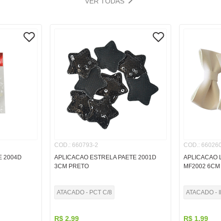
VER TODAS
COD.
:
660793-2
COD.
:
660260
E 2004D
APLICACAO ESTRELA PAETE 2001D
APLICACAO 
3CM PRETO
MF2002 6CM 
ATACADO - PCT C/8
ATACADO - I
R$
2
,
99
R$
1
,
99