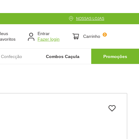
NOSSAS LOJAS
Meus
Entrar
0
Carrinho
avoritos
 Confecção
Combos Caçula
Promoções