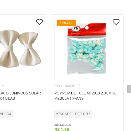
33%
OFF
-2
COD.
:
660301-2
LACO LUMINOUS SOLAR
POMPOM DE TULE MF2013 2.0CM 36
04 LILAS
MESCLA TIFFANY
ND C/4
ATACADO - PCT C/15
de:
R$
2
,
99
R$
1
,
99