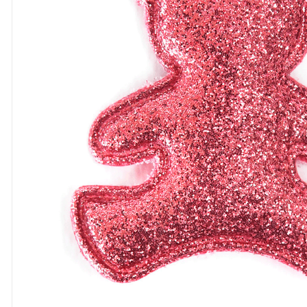
8
º
cola
9
º
barbante
10
º
fita