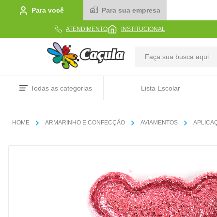
Para você
Para sua empresa
ATENDIMENTO
INSTITUCIONAL
TERMOS MAIS BUSCADOS
Todas as categorias
Lista Escolar
1
º
caderno
2
º
linha
ARMARINHO E CONFECÇÃO
AVIAMENTOS
APLICA
3
º
caneta
4
º
tecido
5
º
caixa
6
º
papel
7
º
pincel