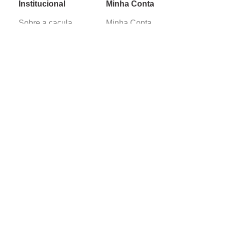
Institucional
Minha Conta
Sobre a caçula
Minha Conta
Lojas
Pedidos
Trabalhe Conosco
Verificada por