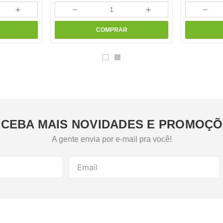
＋
－
＋
－
COMPRAR
CEBA MAIS NOVIDADES E PROMOÇ
A gente envia por e-mail pra você!
das
Atendimento