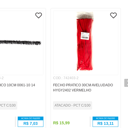
-2
COD.
:
742403-2
CO 10CM 0061-10 14
FECHO PRATICO 30CM AVELUDADO
HYGY2402 VERMELHO
PCT C/100
ATACADO - PCT C/100
ACIMA DE R$
1000
ACIMA DE R$
1000
R$
15
,
99
R$
7,03
R$
13,11