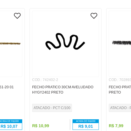
COD.
:
742402-2
COD.
:
702893
1-20 01
FECHO PRATICO 30CM AVELUDADO
FECHO PRATI
HYGY2402 PRETO
PRETO
ATACADO - PCT C/100
ATACADO - 
ACIMA DE R$
1000
ACIMA DE R$
1000
R$
10
,
99
R$
7
,
99
R$
10,07
R$
9,01