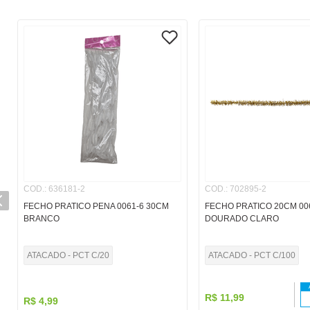
COD.
:
636181-2
COD.
:
702895-2
FECHO PRATICO PENA 0061-6 30CM
FECHO PRATICO 20CM 006
BRANCO
DOURADO CLARO
ATACADO - PCT C/20
ATACADO - PCT C/100
R$
11
,
99
R$
4
,
99