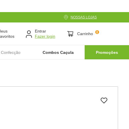
NOSSAS LOJAS
Meus
Entrar
0
Carrinho
avoritos
 Confecção
Combos Caçula
Promoções