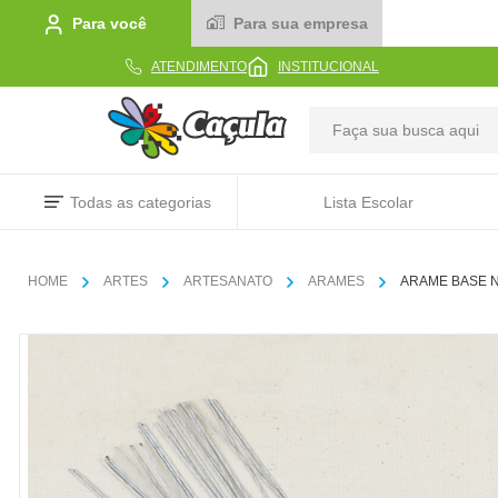
Para você
Para sua empresa
ATENDIMENTO
INSTITUCIONAL
TERMOS MAIS BUSCADOS
Todas as categorias
Lista Escolar
1
º
caderno
2
º
linha
ARTES
ARTESANATO
ARAMES
ARAME BASE N
3
º
caneta
4
º
tecido
5
º
caixa
6
º
papel
7
º
pincel