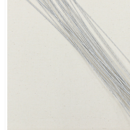
8
º
cola
9
º
barbante
10
º
fita