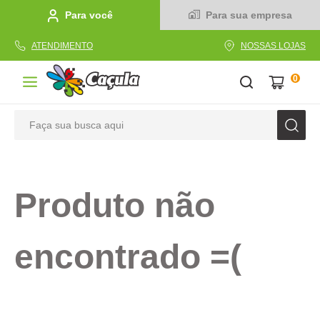
Para você
Para sua empresa
ATENDIMENTO
NOSSAS LOJAS
0
Faça sua busca aqui
TERMOS MAIS BUSCADOS
1
º
caderno
Produto não
2
º
linha
3
º
caneta
encontrado =(
4
º
tecido
5
º
caixa
6
º
pincel