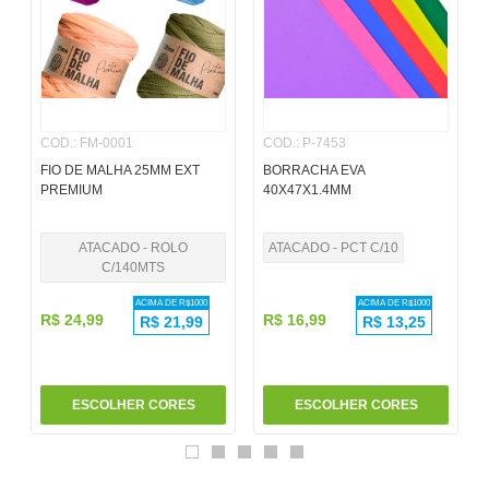
6
º
pincel
7
º
papel
8
º
cola
COD.
:
FM-0001
COD.
:
P-7453
9
º
havaianas
FIO DE MALHA 25MM EXT
BORRACHA EVA
10
º
barbante
PREMIUM
40X47X1.4MM
ATACADO - ROLO
ATACADO - PCT C/10
C/140MTS
ACIMA DE R$
1000
ACIMA DE R$
1000
R$
24
,
99
R$
16
,
99
R$
21,99
R$
13,25
ESCOLHER CORES
ESCOLHER CORES