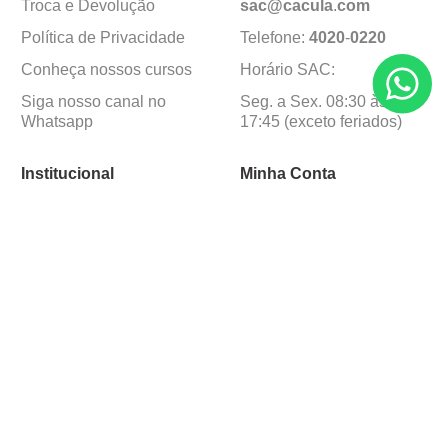
Troca e Devolução
sac@cacula
.
com
Política de Privacidade
Telefone:
4020
-
0220
Conheça nossos cursos
Horário SAC:
Siga nosso canal no
Seg. a Sex. 08:30 às
Whatsapp
17:45 (exceto feriados)
Institucional
Minha Conta
Sobre a caçula
Minha Conta
Lojas
Pedidos
Trabalhe Conosco
Formas de pagamento