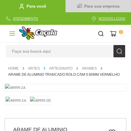
Para você
Para sua empresa
ATENDIMENTO
NOSSAS LOJAS
0
Faça sua busca aqui
TERMOS MAIS BUSCADOS
ARTES
ARTESANATO
ARAMES
1
º
caderno
ARAME DE ALUMINIO TRANCADO ROLO C/5M 0.80MM VERMELHO
2
º
linha
3
º
caneta
4
º
tecido
5
º
caixa
6
º
papel
ARAME DE ALUMINIO