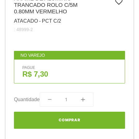
7
º
TRANCADO ROLO C/5M
pincel
0.80MM VERMELHO
8
º
cola
ATACADO - PCT C/2
9
º
barbante
:
48999-2
10
º
fita
NO VAREJO
PAGUE
R$ 7,30
Quantidade
COMPRAR