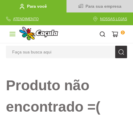
Para você
Para sua empresa
ATENDIMENTO
NOSSAS LOJAS
0
Faça sua busca aqui
TERMOS MAIS BUSCADOS
1
º
caderno
Produto não
2
º
linha
3
º
caneta
encontrado =(
4
º
tecido
5
º
caixa
6
º
papel