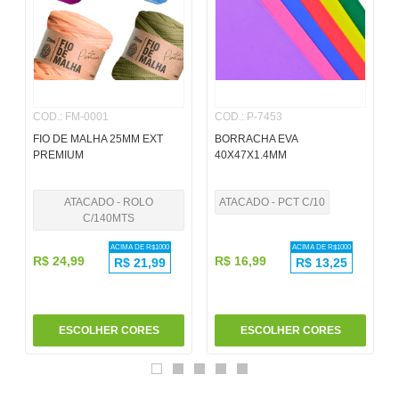
6
º
papel
7
º
pincel
8
º
cola
COD.
:
FM-0001
COD.
:
P-7453
9
º
barbante
FIO DE MALHA 25MM EXT
BORRACHA EVA
10
º
fita
PREMIUM
40X47X1.4MM
ATACADO - ROLO
ATACADO - PCT C/10
C/140MTS
ACIMA DE R$
1000
ACIMA DE R$
1000
R$
24
,
99
R$
16
,
99
R$
21,99
R$
13,25
ESCOLHER CORES
ESCOLHER CORES